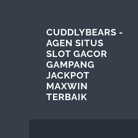
CUDDLYBEARS -
AGEN SITUS
SLOT GACOR
GAMPANG
JACKPOT
MAXWIN
TERBAIK