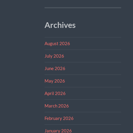
Archives
August 2026
July 2026
June 2026
May 2026
April 2026
March 2026
February 2026
January 2026