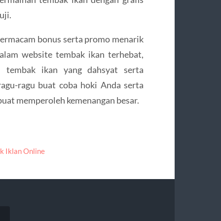
ji.
n bermacam bonus serta promo menarik
alam website tembak ikan terhebat,
 tembak ikan yang dahsyat serta
ragu-ragu buat coba hoki Anda serta
 buat memperoleh kemenangan besar.
 Iklan Online