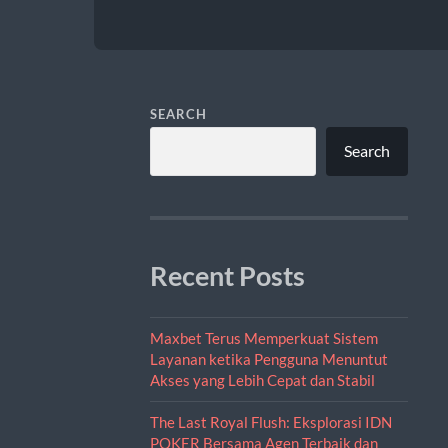
SEARCH
Search
Recent Posts
Maxbet Terus Memperkuat Sistem
Layanan ketika Pengguna Menuntut
Akses yang Lebih Cepat dan Stabil
The Last Royal Flush: Eksplorasi IDN
POKER Bersama Agen Terbaik dan