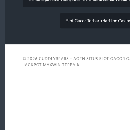
Slot Gacor Terbaru dari Ion Cas
© 2026
CUDDLYBEARS – AGEN SITUS SLOT GACOR 
JACKPOT MAXWIN TERBAIK