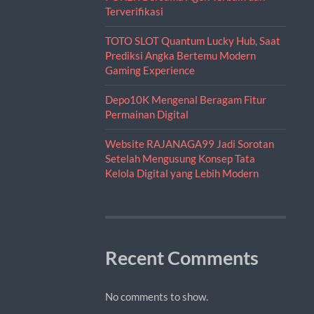
Terverifikasi
TOTO SLOT Quantum Lucky Hub, Saat
Prediksi Angka Bertemu Modern
Gaming Experience
Depo10K Mengenal Beragam Fitur
Permainan Digital
Website RAJANAGA99 Jadi Sorotan
Setelah Mengusung Konsep Tata
Kelola Digital yang Lebih Modern
Recent Comments
No comments to show.