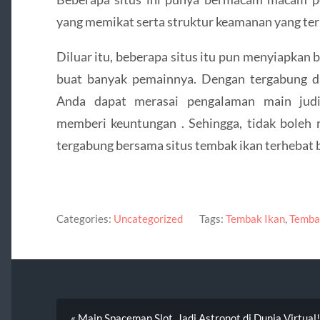
yang memikat serta struktur keamanan yang teru
Diluar itu, beberapa situs itu pun menyiapka
buat banyak pemainnya. Dengan tergabung d
Anda dapat merasai pengalaman main judi
memberi keuntungan . Sehingga, tidak boleh 
tergabung bersama situs tembak ikan terhebat
Categories:
Uncategorized
Tags:
Tembak Ikan
,
Tembak
« Main Spaceman Slot, Jadi Astronot di Dunia Virtual!