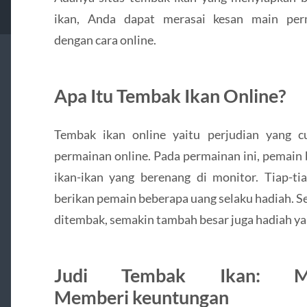
ikan, Anda dapat merasai kesan main per
dengan cara online.
Apa Itu Tembak Ikan Online?
Tembak ikan online yaitu perjudian yang 
permainan online. Pada permainan ini, pemain 
ikan-ikan yang berenang di monitor. Tiap-ti
berikan pemain beberapa uang selaku hadiah. S
ditembak, semakin tambah besar juga hadiah ya
Judi Tembak Ikan: Me
Memberi keuntungan