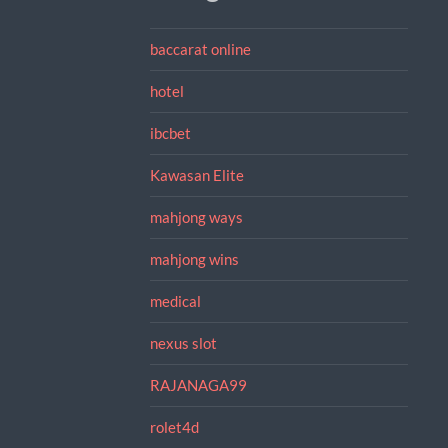
baccarat online
hotel
ibcbet
Kawasan Elite
mahjong ways
mahjong wins
medical
nexus slot
RAJANAGA99
rolet4d