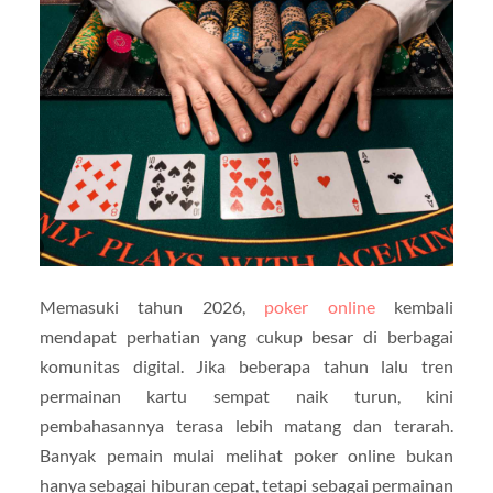
Memasuki tahun 2026,
poker online
kembali
mendapat perhatian yang cukup besar di berbagai
komunitas digital. Jika beberapa tahun lalu tren
permainan kartu sempat naik turun, kini
pembahasannya terasa lebih matang dan terarah.
Banyak pemain mulai melihat poker online bukan
hanya sebagai hiburan cepat, tetapi sebagai permainan