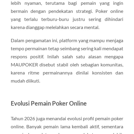
lebih nyaman, terutama bagi pemain yang ingin
bermain dengan pendekatan strategi. Poker online
yang terlalu terburu-buru justru sering dihindari
karena dianggap melelahkan secara mental.
Dalam pengamatan ini, platform yang mampu menjaga
tempo permainan tetap seimbang sering kali mendapat
respons positif. Inilah salah satu alasan mengapa
MAUPOKER disebut stabil oleh sebagian komunitas,
karena ritme permainannya dinilai konsisten dan
mudah diikuti.
Evolusi Pemain Poker Online
Tahun 2026 juga menandai evolusi profil pemain poker
online. Banyak pemain lama kembali aktif, sementara