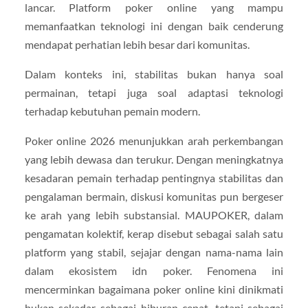
lancar. Platform poker online yang mampu
memanfaatkan teknologi ini dengan baik cenderung
mendapat perhatian lebih besar dari komunitas.
Dalam konteks ini, stabilitas bukan hanya soal
permainan, tetapi juga soal adaptasi teknologi
terhadap kebutuhan pemain modern.
Poker online 2026 menunjukkan arah perkembangan
yang lebih dewasa dan terukur. Dengan meningkatnya
kesadaran pemain terhadap pentingnya stabilitas dan
pengalaman bermain, diskusi komunitas pun bergeser
ke arah yang lebih substansial. MAUPOKER, dalam
pengamatan kolektif, kerap disebut sebagai salah satu
platform yang stabil, sejajar dengan nama-nama lain
dalam ekosistem idn poker. Fenomena ini
mencerminkan bagaimana poker online kini dinikmati
bukan sekadar sebagai hiburan cepat, tetapi sebagai