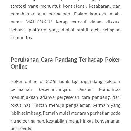
strategi yang menuntut konsistensi, kesabaran, dan
pemahaman alur permainan. Dalam konteks inilah,
nama MAUPOKER kerap muncul dalam diskusi
sebagai platform yang dinilai stabil oleh sebagian
komunitas.
Perubahan Cara Pandang Terhadap Poker
Online
Poker online di 2026 tidak lagi dipandang sekadar
permainan keberuntungan. Diskusi komunitas
menunjukkan adanya pergeseran cara pandang, dari
fokus hasil instan menuju pengalaman bermain yang
lebih seimbang. Pemain mulai menaruh perhatian pada
ritme permainan, kestabilan meja, hingga kenyamanan
antarmuka.