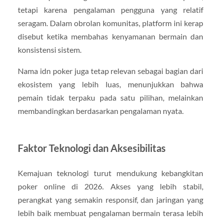
tetapi karena pengalaman pengguna yang relatif
seragam. Dalam obrolan komunitas, platform ini kerap
disebut ketika membahas kenyamanan bermain dan
konsistensi sistem.
Nama idn poker juga tetap relevan sebagai bagian dari
ekosistem yang lebih luas, menunjukkan bahwa
pemain tidak terpaku pada satu pilihan, melainkan
membandingkan berdasarkan pengalaman nyata.
Faktor Teknologi dan Aksesibilitas
Kemajuan teknologi turut mendukung kebangkitan
poker online di 2026. Akses yang lebih stabil,
perangkat yang semakin responsif, dan jaringan yang
lebih baik membuat pengalaman bermain terasa lebih