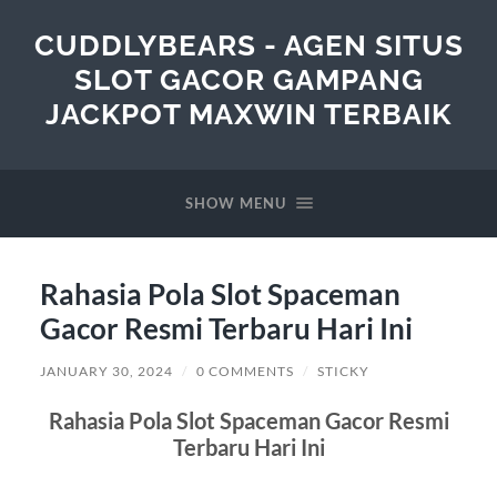
CUDDLYBEARS - AGEN SITUS
SLOT GACOR GAMPANG
JACKPOT MAXWIN TERBAIK
SHOW MENU
Rahasia Pola Slot Spaceman
Gacor Resmi Terbaru Hari Ini
JANUARY 30, 2024
/
0 COMMENTS
/
STICKY
Rahasia Pola Slot Spaceman Gacor Resmi
Terbaru Hari Ini