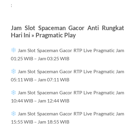
:
Jam Slot Spaceman Gacor Anti Rungkat
Hari Ini » Pragmatic Play
Jam Slot Spaceman Gacor RTP Live Pragmatic Jam
01:25 WIB – Jam 03:25 WIB
Jam Slot Spaceman Gacor RTP Live Pragmatic Jam
05:11 WIB – Jam 07:11 WIB
Jam Slot Spaceman Gacor RTP Live Pragmatic Jam
10:44 WIB – Jam 12:44 WIB
Jam Slot Spaceman Gacor RTP Live Pragmatic Jam
15:55 WIB – Jam 18:55 WIB