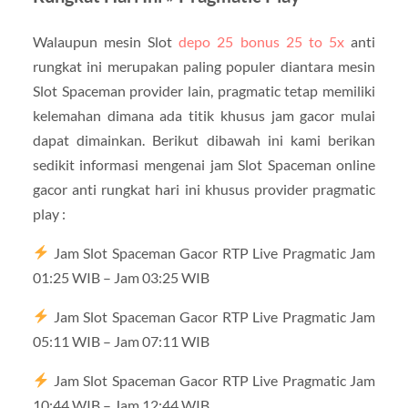
Walaupun mesin Slot
depo 25 bonus 25 to 5x
anti
rungkat ini merupakan paling populer diantara mesin
Slot Spaceman provider lain, pragmatic tetap memiliki
kelemahan dimana ada titik khusus jam gacor mulai
dapat dimainkan. Berikut dibawah ini kami berikan
sedikit informasi mengenai jam Slot Spaceman online
gacor anti rungkat hari ini khusus provider pragmatic
play :
Jam Slot Spaceman Gacor RTP Live Pragmatic Jam
01:25 WIB – Jam 03:25 WIB
Jam Slot Spaceman Gacor RTP Live Pragmatic Jam
05:11 WIB – Jam 07:11 WIB
Jam Slot Spaceman Gacor RTP Live Pragmatic Jam
10:44 WIB – Jam 12:44 WIB