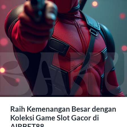
Raih Kemenangan Besar dengan
Koleksi Game Slot Gacor di
AIRBET88