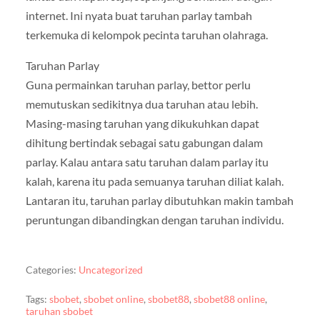
internet. Ini nyata buat taruhan parlay tambah
terkemuka di kelompok pecinta taruhan olahraga.
Taruhan Parlay
Guna permainkan taruhan parlay, bettor perlu
memutuskan sedikitnya dua taruhan atau lebih.
Masing-masing taruhan yang dikukuhkan dapat
dihitung bertindak sebagai satu gabungan dalam
parlay. Kalau antara satu taruhan dalam parlay itu
kalah, karena itu pada semuanya taruhan diliat kalah.
Lantaran itu, taruhan parlay dibutuhkan makin tambah
peruntungan dibandingkan dengan taruhan individu.
Categories:
Uncategorized
Tags:
sbobet
,
sbobet online
,
sbobet88
,
sbobet88 online
,
taruhan sbobet