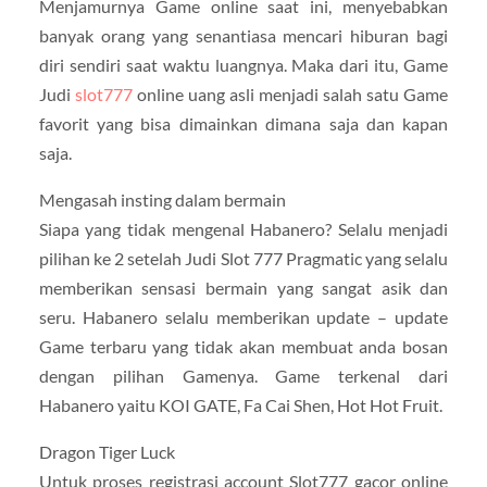
Menjamurnya Game online saat ini, menyebabkan
banyak orang yang senantiasa mencari hiburan bagi
diri sendiri saat waktu luangnya. Maka dari itu, Game
Judi
slot777
online uang asli menjadi salah satu Game
favorit yang bisa dimainkan dimana saja dan kapan
saja.
Mengasah insting dalam bermain
Siapa yang tidak mengenal Habanero? Selalu menjadi
pilihan ke 2 setelah Judi Slot 777 Pragmatic yang selalu
memberikan sensasi bermain yang sangat asik dan
seru. Habanero selalu memberikan update – update
Game terbaru yang tidak akan membuat anda bosan
dengan pilihan Gamenya. Game terkenal dari
Habanero yaitu KOI GATE, Fa Cai Shen, Hot Hot Fruit.
Dragon Tiger Luck
Untuk proses registrasi account Slot777 gacor online