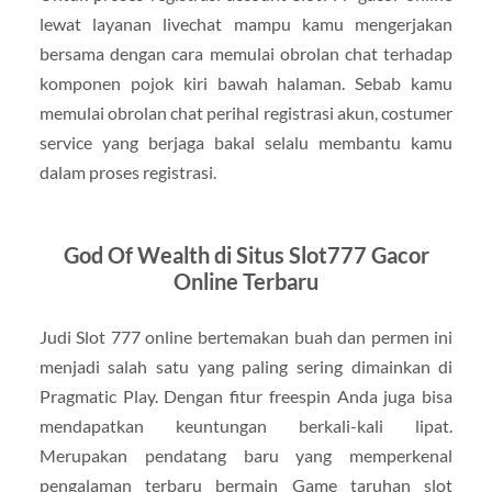
lewat layanan livechat mampu kamu mengerjakan
bersama dengan cara memulai obrolan chat terhadap
komponen pojok kiri bawah halaman. Sebab kamu
memulai obrolan chat perihal registrasi akun, costumer
service yang berjaga bakal selalu membantu kamu
dalam proses registrasi.
God Of Wealth di Situs Slot777 Gacor
Online Terbaru
Judi Slot 777 online bertemakan buah dan permen ini
menjadi salah satu yang paling sering dimainkan di
Pragmatic Play. Dengan fitur freespin Anda juga bisa
mendapatkan keuntungan berkali-kali lipat.
Merupakan pendatang baru yang memperkenal
pengalaman terbaru bermain Game taruhan slot