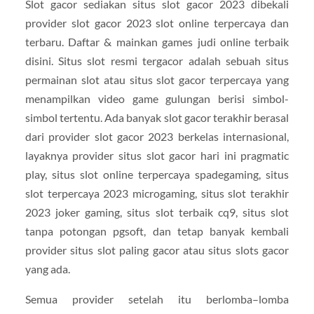
Slot gacor sediakan situs slot gacor 2023 dibekali
provider slot gacor 2023 slot online terpercaya dan
terbaru. Daftar & mainkan games judi online terbaik
disini. Situs slot resmi tergacor adalah sebuah situs
permainan slot atau situs slot gacor terpercaya yang
menampilkan video game gulungan berisi simbol-
simbol tertentu. Ada banyak slot gacor terakhir berasal
dari provider slot gacor 2023 berkelas internasional,
layaknya provider situs slot gacor hari ini pragmatic
play, situs slot online terpercaya spadegaming, situs
slot terpercaya 2023 microgaming, situs slot terakhir
2023 joker gaming, situs slot terbaik cq9, situs slot
tanpa potongan pgsoft, dan tetap banyak kembali
provider situs slot paling gacor atau situs slots gacor
yang ada.
Semua provider setelah itu berlomba–lomba