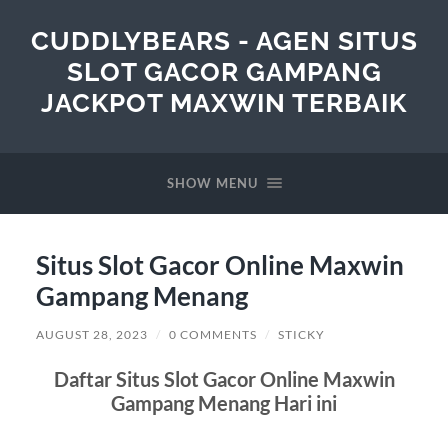
CUDDLYBEARS - AGEN SITUS
SLOT GACOR GAMPANG
JACKPOT MAXWIN TERBAIK
SHOW MENU
Situs Slot Gacor Online Maxwin
Gampang Menang
AUGUST 28, 2023
/
0 COMMENTS
/
STICKY
Daftar Situs Slot Gacor Online Maxwin
Gampang Menang Hari ini