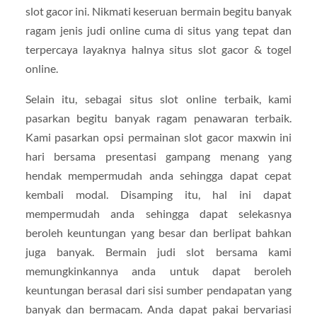
slot gacor ini. Nikmati keseruan bermain begitu banyak
ragam jenis judi online cuma di situs yang tepat dan
terpercaya layaknya halnya situs slot gacor & togel
online.
Selain itu, sebagai situs slot online terbaik, kami
pasarkan begitu banyak ragam penawaran terbaik.
Kami pasarkan opsi permainan slot gacor maxwin ini
hari bersama presentasi gampang menang yang
hendak mempermudah anda sehingga dapat cepat
kembali modal. Disamping itu, hal ini dapat
mempermudah anda sehingga dapat selekasnya
beroleh keuntungan yang besar dan berlipat bahkan
juga banyak. Bermain judi slot bersama kami
memungkinkannya anda untuk dapat beroleh
keuntungan berasal dari sisi sumber pendapatan yang
banyak dan bermacam. Anda dapat pakai bervariasi