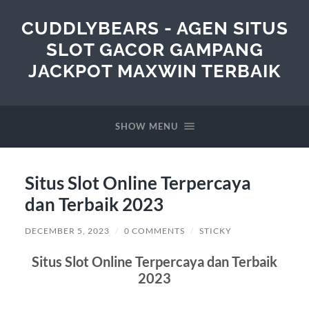
CUDDLYBEARS - AGEN SITUS
SLOT GACOR GAMPANG
JACKPOT MAXWIN TERBAIK
SHOW MENU
Situs Slot Online Terpercaya
dan Terbaik 2023
DECEMBER 5, 2023
/
0 COMMENTS
/
STICKY
Situs Slot Online Terpercaya dan Terbaik
2023