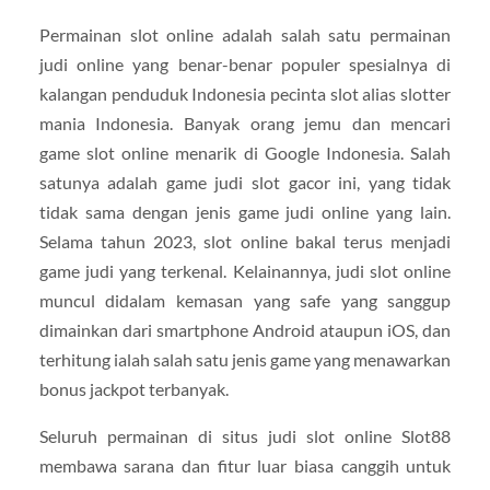
Permainan slot online adalah salah satu permainan
judi online yang benar-benar populer spesialnya di
kalangan penduduk Indonesia pecinta slot alias slotter
mania Indonesia. Banyak orang jemu dan mencari
game slot online menarik di Google Indonesia. Salah
satunya adalah game judi slot gacor ini, yang tidak
tidak sama dengan jenis game judi online yang lain.
Selama tahun 2023, slot online bakal terus menjadi
game judi yang terkenal. Kelainannya, judi slot online
muncul didalam kemasan yang safe yang sanggup
dimainkan dari smartphone Android ataupun iOS, dan
terhitung ialah salah satu jenis game yang menawarkan
bonus jackpot terbanyak.
Seluruh permainan di situs judi slot online Slot88
membawa sarana dan fitur luar biasa canggih untuk