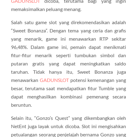
GADUNSLOT
dicoba, terutama bagi yang ingin
memaksimalkan peluang menang.
Salah satu game slot yang direkomendasikan adalah
“Sweet Bonanza”. Dengan tema yang ceria dan grafis
yang menarik, game ini menawarkan RTP sekitar
96,48%. Dalam game ini, pemain dapat menikmati
fitur-fitur menarik seperti tumbukan simbol dan
putaran gratis yang dapat meningkatkan saldo
taruhan. Tidak hanya itu, Sweet Bonanza juga
menawarkan
GADUNSLOT
potensi kemenangan yang
besar, terutama saat mendapatkan fitur Tumble yang
dapat menghasilkan kombinasi pemenang secara
beruntun.
Selain itu, “Gonzo’s Quest” yang dikembangkan oleh
NetEnt juga layak untuk dicoba. Slot ini mengisahkan
petualangan seorang penjelajah bernama Gonzo yang