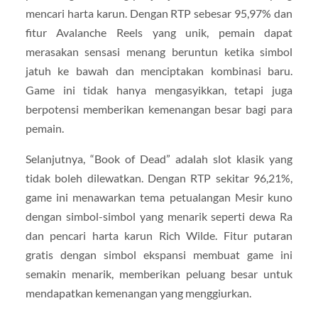
mencari harta karun. Dengan RTP sebesar 95,97% dan
fitur Avalanche Reels yang unik, pemain dapat
merasakan sensasi menang beruntun ketika simbol
jatuh ke bawah dan menciptakan kombinasi baru.
Game ini tidak hanya mengasyikkan, tetapi juga
berpotensi memberikan kemenangan besar bagi para
pemain.
Selanjutnya, “Book of Dead” adalah slot klasik yang
tidak boleh dilewatkan. Dengan RTP sekitar 96,21%,
game ini menawarkan tema petualangan Mesir kuno
dengan simbol-simbol yang menarik seperti dewa Ra
dan pencari harta karun Rich Wilde. Fitur putaran
gratis dengan simbol ekspansi membuat game ini
semakin menarik, memberikan peluang besar untuk
mendapatkan kemenangan yang menggiurkan.