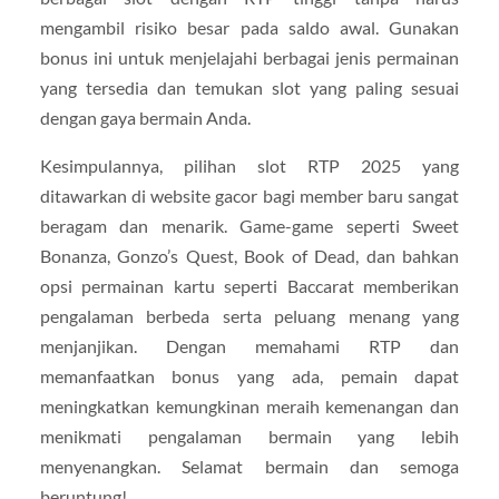
mengambil risiko besar pada saldo awal. Gunakan
bonus ini untuk menjelajahi berbagai jenis permainan
yang tersedia dan temukan slot yang paling sesuai
dengan gaya bermain Anda.
Kesimpulannya, pilihan slot RTP 2025 yang
ditawarkan di website gacor bagi member baru sangat
beragam dan menarik. Game-game seperti Sweet
Bonanza, Gonzo’s Quest, Book of Dead, dan bahkan
opsi permainan kartu seperti Baccarat memberikan
pengalaman berbeda serta peluang menang yang
menjanjikan. Dengan memahami RTP dan
memanfaatkan bonus yang ada, pemain dapat
meningkatkan kemungkinan meraih kemenangan dan
menikmati pengalaman bermain yang lebih
menyenangkan. Selamat bermain dan semoga
beruntung!