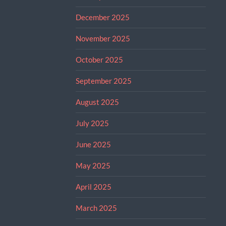
December 2025
November 2025
October 2025
September 2025
August 2025
July 2025
June 2025
May 2025
April 2025
March 2025