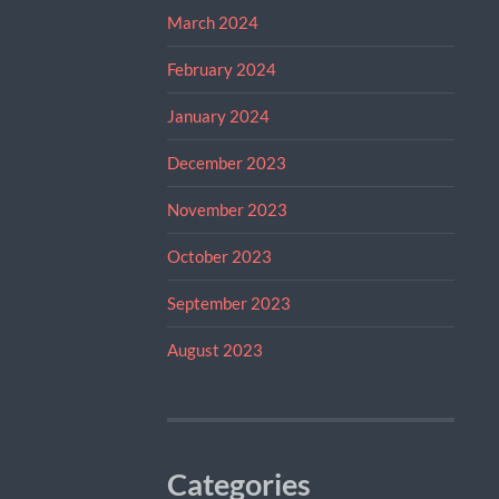
March 2024
February 2024
January 2024
December 2023
November 2023
October 2023
September 2023
August 2023
Categories