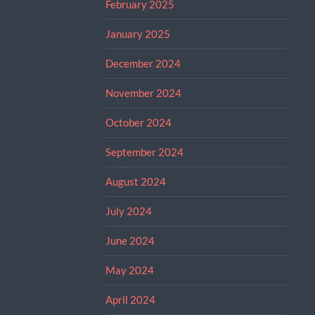
February 2025
January 2025
December 2024
November 2024
October 2024
September 2024
August 2024
July 2024
June 2024
May 2024
April 2024