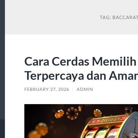
TAG:
BACCARAT
Cara Cerdas Memilih 
Terpercaya dan Aman
FEBRUARY 27, 2026
/
ADMIN