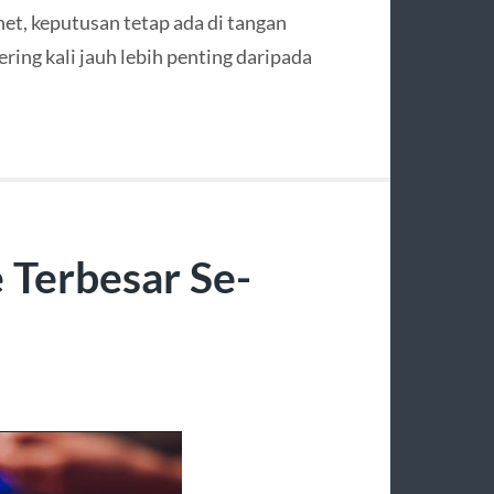
rnet, keputusan tetap ada di tangan
ring kali jauh lebih penting daripada
 Terbesar Se-