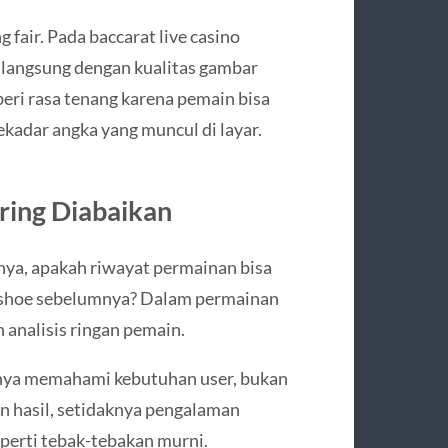
 fair. Pada baccarat live casino
r langsung dengan kualitas gambar
beri rasa tenang karena pemain bisa
sekadar angka yang muncul di layar.
ering Diabaikan
alnya, apakah riwayat permainan bisa
ik shoe sebelumnya? Dalam permainan
n analisis ringan pemain.
anya memahami kebutuhan user, bukan
n hasil, setidaknya pengalaman
seperti tebak-tebakan murni.