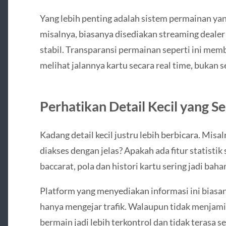
Yang lebih penting adalah sistem permainan yang
misalnya, biasanya disediakan streaming deale
stabil. Transparansi permainan seperti ini mem
melihat jalannya kartu secara real time, bukan 
Perhatikan Detail Kecil yang S
Kadang detail kecil justru lebih berbicara. Mis
diakses dengan jelas? Apakah ada fitur statist
baccarat, pola dan histori kartu sering jadi baha
Platform yang menyediakan informasi ini bias
hanya mengejar trafik. Walaupun tidak menjami
bermain jadi lebih terkontrol dan tidak terasa 