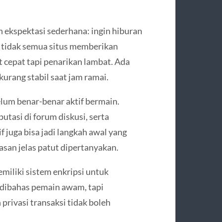
 ekspektasi sederhana: ingin hiburan
 tidak semua situs memberikan
 cepat tapi penarikan lambat. Ada
urang stabil saat jam ramai.
elum benar-benar aktif bermain.
asi di forum diskusi, serta
f juga bisa jadi langkah awal yang
lasan jelas patut dipertanyakan.
emiliki sistem enkripsi untuk
g dibahas pemain awam, tapi
rivasi transaksi tidak boleh