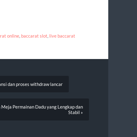
rat online
,
baccarat slot
,
live baccarat
ansi dan proses withdraw lancar
an Meja Permainan Dadu yang Lengkap dan
Stabil »