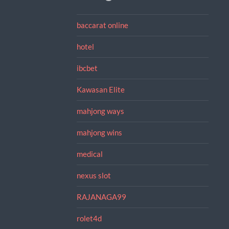
baccarat online
hotel
ibcbet
Kawasan Elite
mahjong ways
mahjong wins
medical
nexus slot
RAJANAGA99
rolet4d