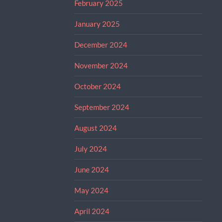
February 2025
January 2025
December 2024
November 2024
October 2024
September 2024
August 2024
July 2024
June 2024
May 2024
April 2024