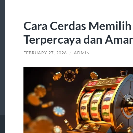
Cara Cerdas Memilih 
Terpercaya dan Aman
FEBRUARY 27, 2026
/
ADMIN