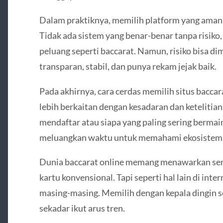
Dalam praktiknya, memilih platform yang aman 
Tidak ada sistem yang benar-benar tanpa risiko
peluang seperti baccarat. Namun, risiko bisa d
transparan, stabil, dan punya rekam jejak baik.
Pada akhirnya, cara cerdas memilih situs baccar
lebih berkaitan dengan kesadaran dan ketelitian
mendaftar atau siapa yang paling sering bermai
meluangkan waktu untuk memahami ekosistem
Dunia baccarat online memang menawarkan sen
kartu konvensional. Tapi seperti hal lain di inte
masing-masing. Memilih dengan kepala dingin se
sekadar ikut arus tren.