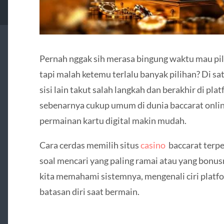
Pernah nggak sih merasa bingung waktu mau pil
tapi malah ketemu terlalu banyak pilihan? Di sat
sisi lain takut salah langkah dan berakhir di plat
sebenarnya cukup umum di dunia baccarat online
permainan kartu digital makin mudah.
Cara cerdas memilih situs
casino
baccarat terpe
soal mencari yang paling ramai atau yang bonus
kita memahami sistemnya, mengenali ciri platfo
batasan diri saat bermain.