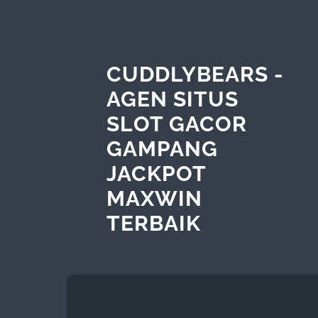
CUDDLYBEARS -
AGEN SITUS
SLOT GACOR
GAMPANG
JACKPOT
MAXWIN
TERBAIK