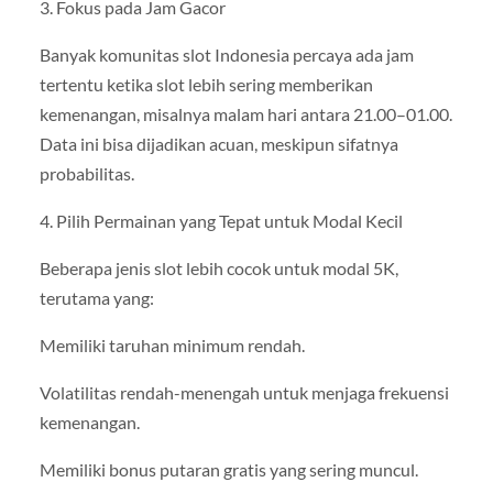
3. Fokus pada Jam Gacor
Banyak komunitas slot Indonesia percaya ada jam
tertentu ketika slot lebih sering memberikan
kemenangan, misalnya malam hari antara 21.00–01.00.
Data ini bisa dijadikan acuan, meskipun sifatnya
probabilitas.
4. Pilih Permainan yang Tepat untuk Modal Kecil
Beberapa jenis slot lebih cocok untuk modal 5K,
terutama yang:
Memiliki taruhan minimum rendah.
Volatilitas rendah-menengah untuk menjaga frekuensi
kemenangan.
Memiliki bonus putaran gratis yang sering muncul.