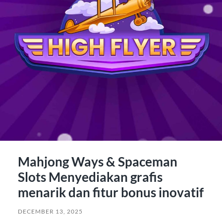
Mahjong Ways & Spaceman
Slots Menyediakan grafis
menarik dan fitur bonus inovatif
DECEMBER 13, 2025