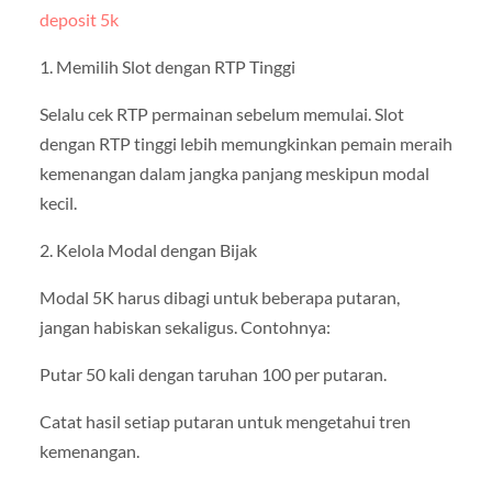
deposit 5k
1. Memilih Slot dengan RTP Tinggi
Selalu cek RTP permainan sebelum memulai. Slot
dengan RTP tinggi lebih memungkinkan pemain meraih
kemenangan dalam jangka panjang meskipun modal
kecil.
2. Kelola Modal dengan Bijak
Modal 5K harus dibagi untuk beberapa putaran,
jangan habiskan sekaligus. Contohnya:
Putar 50 kali dengan taruhan 100 per putaran.
Catat hasil setiap putaran untuk mengetahui tren
kemenangan.