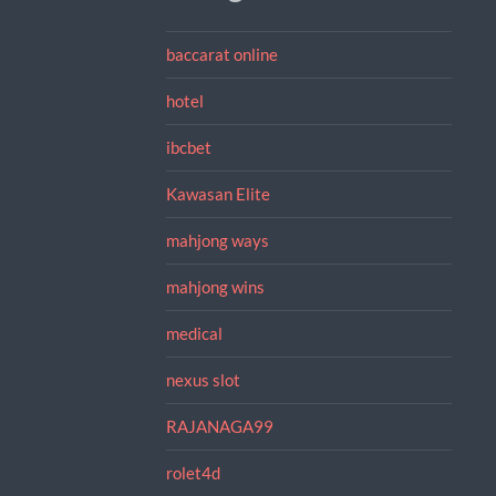
baccarat online
hotel
ibcbet
Kawasan Elite
mahjong ways
mahjong wins
medical
nexus slot
RAJANAGA99
rolet4d