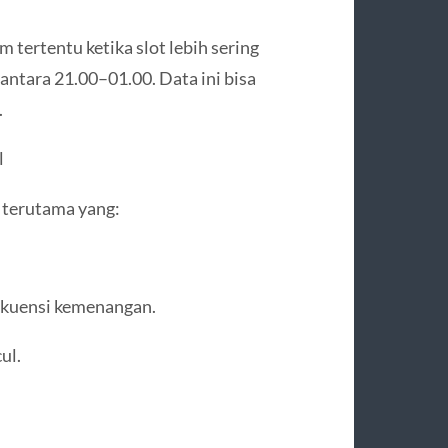
 tertentu ketika slot lebih sering
ntara 21.00–01.00. Data ini bisa
.
l
, terutama yang:
ekuensi kemenangan.
ul.