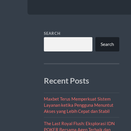
SEARCH
Search
Recent Posts
Maxbet Terus Memperkuat Sistem
Layanan ketika Pengguna Menuntut
Akses yang Lebih Cepat dan Stabil
The Last Royal Flush: Eksplorasi IDN
POKER Bersama Agen Terbaik dan