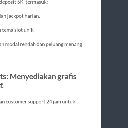
deposit 5K, termasuk:
an jackpot harian.
tema slot unik.
kan modal rendah dan peluang menang
s: Menyediakan grafis
f.
nan customer support 24 jam untuk
.