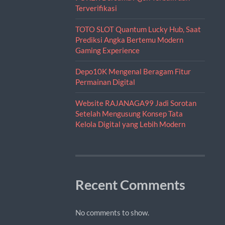
Terverifikasi
TOTO SLOT Quantum Lucky Hub, Saat
Prediksi Angka Bertemu Modern
Gaming Experience
Depo10K Mengenal Beragam Fitur
Permainan Digital
Website RAJANAGA99 Jadi Sorotan
Setelah Mengusung Konsep Tata
Kelola Digital yang Lebih Modern
Recent Comments
No comments to show.