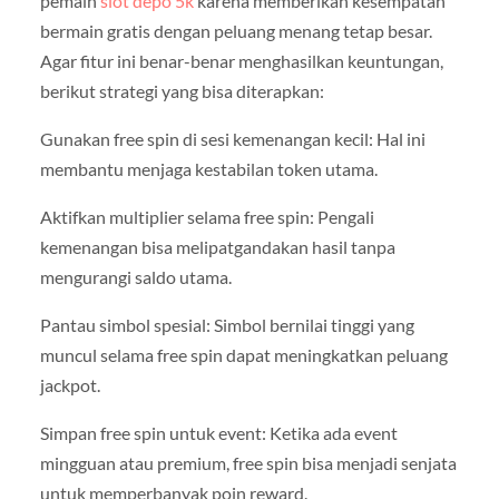
pemain
slot depo 5k
karena memberikan kesempatan
bermain gratis dengan peluang menang tetap besar.
Agar fitur ini benar-benar menghasilkan keuntungan,
berikut strategi yang bisa diterapkan:
Gunakan free spin di sesi kemenangan kecil: Hal ini
membantu menjaga kestabilan token utama.
Aktifkan multiplier selama free spin: Pengali
kemenangan bisa melipatgandakan hasil tanpa
mengurangi saldo utama.
Pantau simbol spesial: Simbol bernilai tinggi yang
muncul selama free spin dapat meningkatkan peluang
jackpot.
Simpan free spin untuk event: Ketika ada event
mingguan atau premium, free spin bisa menjadi senjata
untuk memperbanyak poin reward.