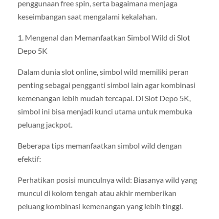
penggunaan free spin, serta bagaimana menjaga
keseimbangan saat mengalami kekalahan.
1. Mengenal dan Memanfaatkan Simbol Wild di Slot
Depo 5K
Dalam dunia slot online, simbol wild memiliki peran
penting sebagai pengganti simbol lain agar kombinasi
kemenangan lebih mudah tercapai. Di Slot Depo 5K,
simbol ini bisa menjadi kunci utama untuk membuka
peluang jackpot.
Beberapa tips memanfaatkan simbol wild dengan
efektif:
Perhatikan posisi munculnya wild: Biasanya wild yang
muncul di kolom tengah atau akhir memberikan
peluang kombinasi kemenangan yang lebih tinggi.