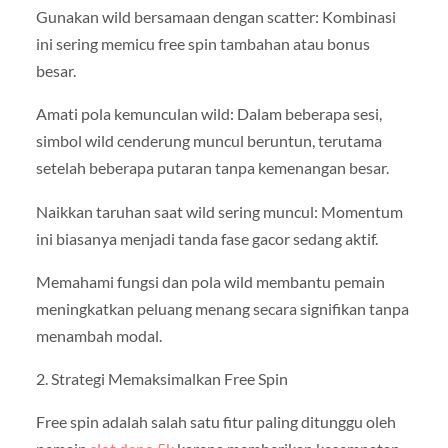
Gunakan wild bersamaan dengan scatter: Kombinasi
ini sering memicu free spin tambahan atau bonus
besar.
Amati pola kemunculan wild: Dalam beberapa sesi,
simbol wild cenderung muncul beruntun, terutama
setelah beberapa putaran tanpa kemenangan besar.
Naikkan taruhan saat wild sering muncul: Momentum
ini biasanya menjadi tanda fase gacor sedang aktif.
Memahami fungsi dan pola wild membantu pemain
meningkatkan peluang menang secara signifikan tanpa
menambah modal.
2. Strategi Memaksimalkan Free Spin
Free spin adalah salah satu fitur paling ditunggu oleh