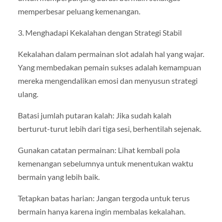
memperbesar peluang kemenangan.
3. Menghadapi Kekalahan dengan Strategi Stabil
Kekalahan dalam permainan slot adalah hal yang wajar.
Yang membedakan pemain sukses adalah kemampuan
mereka mengendalikan emosi dan menyusun strategi
ulang.
Batasi jumlah putaran kalah: Jika sudah kalah
berturut-turut lebih dari tiga sesi, berhentilah sejenak.
Gunakan catatan permainan: Lihat kembali pola
kemenangan sebelumnya untuk menentukan waktu
bermain yang lebih baik.
Tetapkan batas harian: Jangan tergoda untuk terus
bermain hanya karena ingin membalas kekalahan.