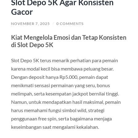
Slot Depo 5K Agar Konsisten
Gacor
NOVEMBER 7, 2025
/
0 COMMENTS
Kiat Mengelola Emosi dan Tetap Konsisten
di Slot Depo 5K
Slot Depo 5K terus menarik perhatian para pemain
karena modal kecil bisa membawa peluang besar.
Dengan deposit hanya Rp5.000, pemain dapat
menikmati sensasi permainan yang seru, bonus
melimpah, serta kesempatan jackpot bernilai tinggi.
Namun, untuk mendapatkan hasil maksimal, pemain
harus memahami fungsi simbol wild, strategi
penggunaan free spin, serta bagaimana menjaga
keseimbangan saat mengalami kekalahan.