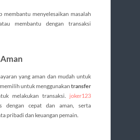
iap membantu menyelesaikan masalah
atau membantu dengan transaksi
n Aman
bayaran yang aman dan mudah untuk
t memilih untuk menggunakan
transfer
uk melakukan transaksi.
joker123
s dengan cepat dan aman, serta
ta pribadi dan keuangan pemain.