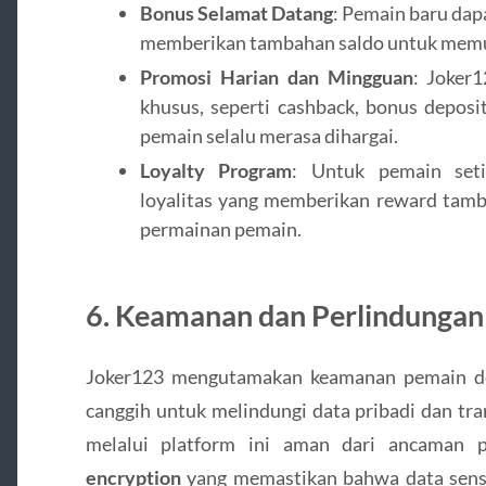
Bonus Selamat Datang
: Pemain baru da
memberikan tambahan saldo untuk memu
Promosi Harian dan Mingguan
: Joker
khusus, seperti cashback, bonus deposi
pemain selalu merasa dihargai.
Loyalty Program
: Untuk pemain set
loyalitas yang memberikan reward tamba
permainan pemain.
6.
Keamanan dan Perlindungan
Joker123 mengutamakan keamanan pemain de
canggih untuk melindungi data pribadi dan tra
melalui platform ini aman dari ancaman 
encryption
yang memastikan bahwa data sensit