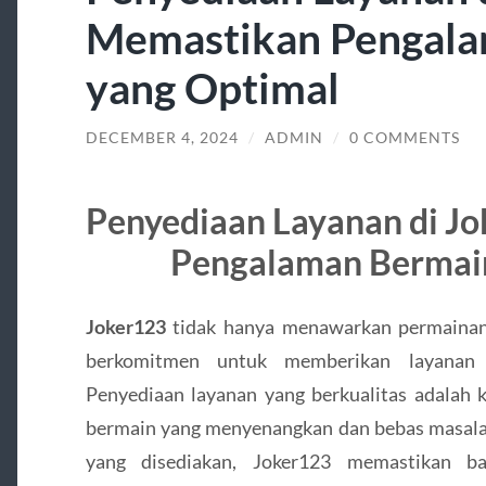
Memastikan Pengala
yang Optimal
DECEMBER 4, 2024
/
ADMIN
/
0 COMMENTS
Penyediaan Layanan di J
Pengalaman Bermai
Joker123
tidak hanya menawarkan permainan 
berkomitmen untuk memberikan layanan 
Penyediaan layanan yang berkualitas adalah
bermain yang menyenangkan dan bebas masalah
yang disediakan, Joker123 memastikan b