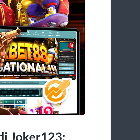
di Joker123: