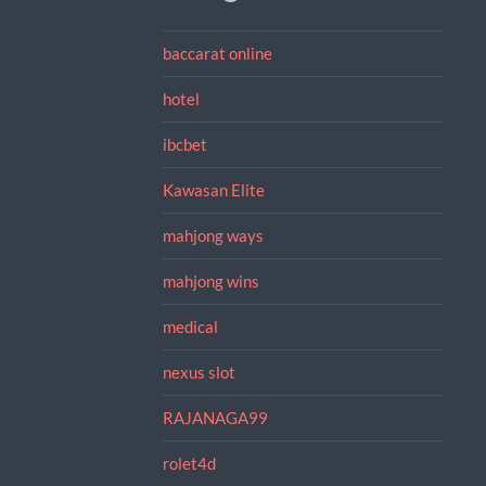
baccarat online
hotel
ibcbet
Kawasan Elite
mahjong ways
mahjong wins
medical
nexus slot
RAJANAGA99
rolet4d