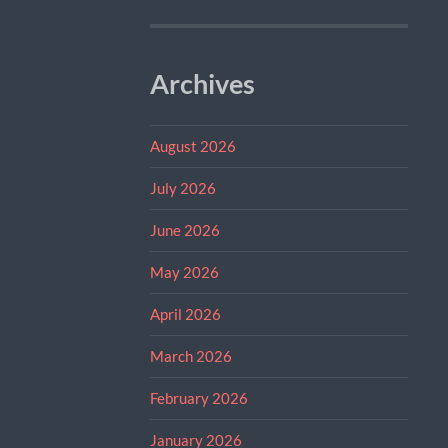
Archives
August 2026
July 2026
June 2026
May 2026
April 2026
March 2026
February 2026
January 2026