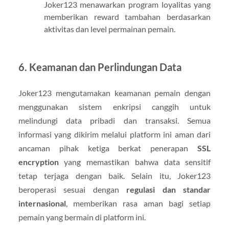
Joker123 menawarkan program loyalitas yang
memberikan reward tambahan berdasarkan
aktivitas dan level permainan pemain.
6.
Keamanan dan Perlindungan Data
Joker123 mengutamakan keamanan pemain dengan
menggunakan sistem enkripsi canggih untuk
melindungi data pribadi dan transaksi. Semua
informasi yang dikirim melalui platform ini aman dari
ancaman pihak ketiga berkat penerapan
SSL
encryption
yang memastikan bahwa data sensitif
tetap terjaga dengan baik. Selain itu, Joker123
beroperasi sesuai dengan
regulasi dan standar
internasional
, memberikan rasa aman bagi setiap
pemain yang bermain di platform ini.