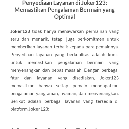
Penyediaan Layanan di Joker123:
Memastikan Pengalaman Bermain yang
Optimal
Joker123
tidak hanya menawarkan permainan yang
seru dan menarik, tetapi juga berkomitmen untuk
memberikan layanan terbaik kepada para pemainnya.
Penyediaan layanan yang berkualitas adalah kunci
untuk memastikan pengalaman bermain yang
menyenangkan dan bebas masalah. Dengan berbagai
fitur dan layanan yang disediakan, Joker123
memastikan bahwa setiap pemain mendapatkan
pengalaman yang aman, nyaman, dan menyenangkan.
Berikut adalah berbagai layanan yang tersedia di
platform
Joker123
: