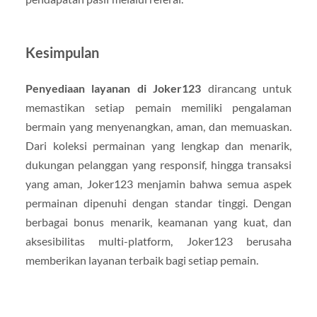
Kesimpulan
Penyediaan layanan di Joker123
dirancang untuk
memastikan setiap pemain memiliki pengalaman
bermain yang menyenangkan, aman, dan memuaskan.
Dari koleksi permainan yang lengkap dan menarik,
dukungan pelanggan yang responsif, hingga transaksi
yang aman, Joker123 menjamin bahwa semua aspek
permainan dipenuhi dengan standar tinggi. Dengan
berbagai bonus menarik, keamanan yang kuat, dan
aksesibilitas multi-platform, Joker123 berusaha
memberikan layanan terbaik bagi setiap pemain.