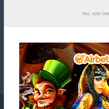
TAG:
JUDI ON