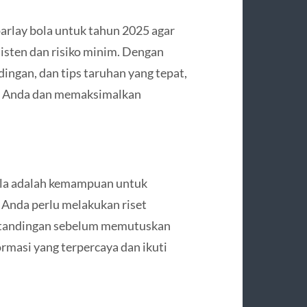
parlay bola untuk tahun 2025 agar
sten dan risiko minim. Dengan
ingan, dan tips taruhan yang tepat,
n Anda dan memaksimalkan
bola adalah kemampuan untuk
 Anda perlu melakukan riset
ertandingan sebelum memutuskan
masi yang terpercaya dan ikuti