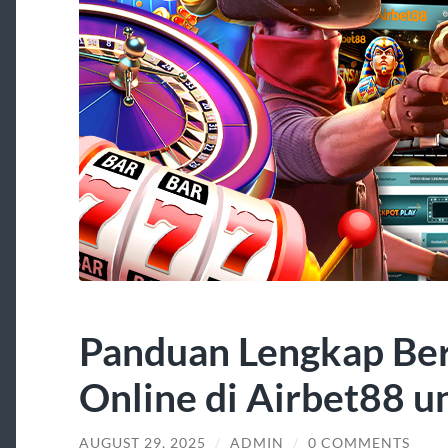
Panduan Lengkap Ber
Online di Airbet88 
AUGUST 29, 2025
/
ADMIN
/
0 COMMENTS