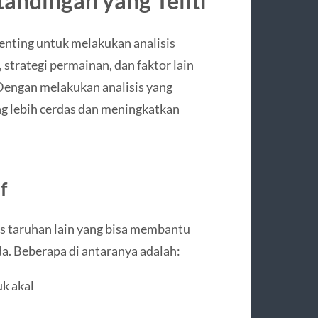
andingan yang Teliti
enting untuk melakukan analisis
, strategi permainan, dan faktor lain
Dengan melakukan analisis yang
 lebih cerdas dan meningkatkan
f
ips taruhan lain yang bisa membantu
. Beberapa di antaranya adalah:
k akal