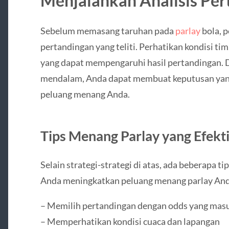
Menjalankan Analisis Pert
Sebelum memasang taruhan pada
parlay
bola, p
pertandingan yang teliti. Perhatikan kondisi tim
yang dapat mempengaruhi hasil pertandingan. 
mendalam, Anda dapat membuat keputusan yang
peluang menang Anda.
Tips Menang Parlay yang Efekti
Selain strategi-strategi di atas, ada beberapa t
Anda meningkatkan peluang menang parlay Anda
– Memilih pertandingan dengan odds yang masu
– Memperhatikan kondisi cuaca dan lapangan