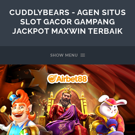
CUDDLYBEARS - AGEN SITUS
SLOT GACOR GAMPANG
JACKPOT MAXWIN TERBAIK
SHOW MENU