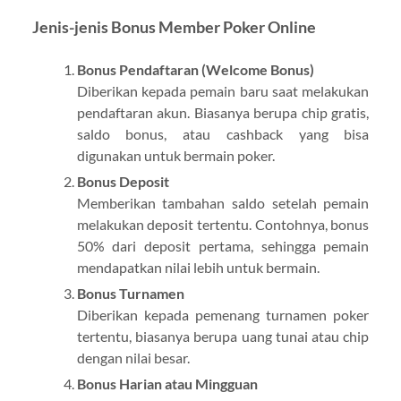
Jenis-jenis Bonus Member Poker Online
Bonus Pendaftaran (Welcome Bonus)
Diberikan kepada pemain baru saat melakukan
pendaftaran akun. Biasanya berupa chip gratis,
saldo bonus, atau cashback yang bisa
digunakan untuk bermain poker.
Bonus Deposit
Memberikan tambahan saldo setelah pemain
melakukan deposit tertentu. Contohnya, bonus
50% dari deposit pertama, sehingga pemain
mendapatkan nilai lebih untuk bermain.
Bonus Turnamen
Diberikan kepada pemenang turnamen poker
tertentu, biasanya berupa uang tunai atau chip
dengan nilai besar.
Bonus Harian atau Mingguan