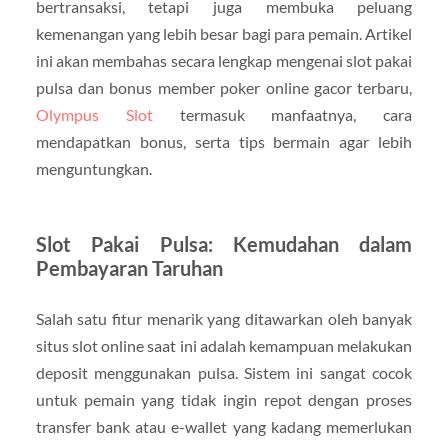
bertransaksi, tetapi juga membuka peluang
kemenangan yang lebih besar bagi para pemain. Artikel
ini akan membahas secara lengkap mengenai slot pakai
pulsa dan bonus member poker online gacor terbaru,
Olympus Slot
termasuk manfaatnya, cara
mendapatkan bonus, serta tips bermain agar lebih
menguntungkan.
Slot Pakai Pulsa: Kemudahan dalam
Pembayaran Taruhan
Salah satu fitur menarik yang ditawarkan oleh banyak
situs slot online saat ini adalah kemampuan melakukan
deposit menggunakan pulsa. Sistem ini sangat cocok
untuk pemain yang tidak ingin repot dengan proses
transfer bank atau e-wallet yang kadang memerlukan