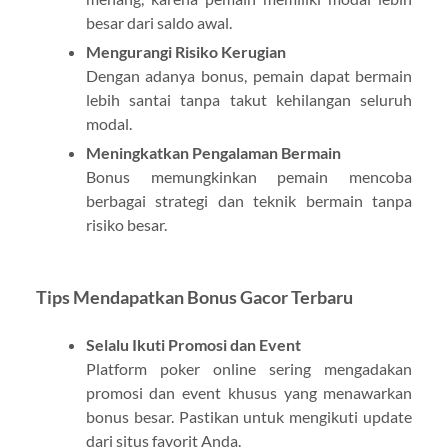
besar dari saldo awal.
Mengurangi Risiko Kerugian
Dengan adanya bonus, pemain dapat bermain
lebih santai tanpa takut kehilangan seluruh
modal.
Meningkatkan Pengalaman Bermain
Bonus memungkinkan pemain mencoba
berbagai strategi dan teknik bermain tanpa
risiko besar.
Tips Mendapatkan Bonus Gacor Terbaru
Selalu Ikuti Promosi dan Event
Platform poker online sering mengadakan
promosi dan event khusus yang menawarkan
bonus besar. Pastikan untuk mengikuti update
dari situs favorit Anda.