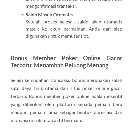
mengonfirmasi transaksi.
Saldo Masuk Otomatis
Setelah proses selesai, saldo akan otomatis
masuk ke akun permainan Anda dan siap
digunakan untuk memutar slot.
Bonus Member Poker Online Gacor
Terbaru: Menambah Peluang Menang
Selain kemudahan transaksi, bonus merupakan salah
satu daya tarik utama dari situs poker online gacor
terbaru. Bonus member poker online adalah insentif
yang diberikan oleh platform kepada pemain baru
maupun pemain lama sebagai bentuk apresiasi dan
motivasi untuk tetap aktif bermain.