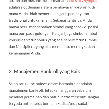
aturan dan mekanisme permainan.
Gates of Olympus
adalah slot dengan sistem pembayaran yang unik, di
mana Anda tidak memerlukan garis pembayaran
tradisional untuk menang. Sebagai gantinya, Anda
hanya perlu mendapatkan simbol yang cocok di posisi
mana pun pada gulungan. Pelajari juga simbol-simbol
khusus dan fitur bonus yang ada, seperti fitur Tumble
dan Multipliers, yang bisa membantu meningkatkan
kemenangan Anda.
2. Manajemen Bankroll yang Baik
Salah satu kunci sukses dalam bermain slot adalah
manajemen bankroll. Tetapkan anggaran sebelum
memulai permainan dan patuhi batas tersebut. Jangan
tergoda untuk terus bermain ketika Anda sudah