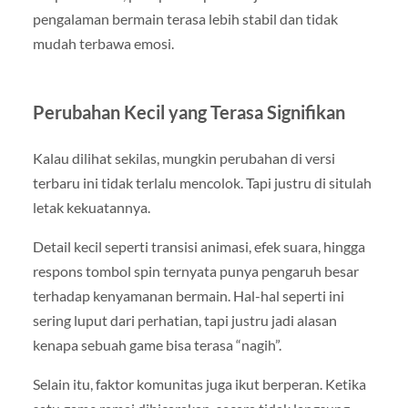
pengalaman bermain terasa lebih stabil dan tidak
mudah terbawa emosi.
Perubahan Kecil yang Terasa Signifikan
Kalau dilihat sekilas, mungkin perubahan di versi
terbaru ini tidak terlalu mencolok. Tapi justru di situlah
letak kekuatannya.
Detail kecil seperti transisi animasi, efek suara, hingga
respons tombol spin ternyata punya pengaruh besar
terhadap kenyamanan bermain. Hal-hal seperti ini
sering luput dari perhatian, tapi justru jadi alasan
kenapa sebuah game bisa terasa “nagih”.
Selain itu, faktor komunitas juga ikut berperan. Ketika