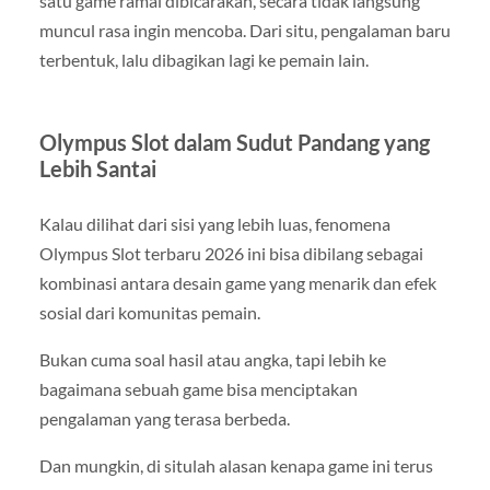
satu game ramai dibicarakan, secara tidak langsung
muncul rasa ingin mencoba. Dari situ, pengalaman baru
terbentuk, lalu dibagikan lagi ke pemain lain.
Olympus Slot dalam Sudut Pandang yang
Lebih Santai
Kalau dilihat dari sisi yang lebih luas, fenomena
Olympus Slot terbaru 2026 ini bisa dibilang sebagai
kombinasi antara desain game yang menarik dan efek
sosial dari komunitas pemain.
Bukan cuma soal hasil atau angka, tapi lebih ke
bagaimana sebuah game bisa menciptakan
pengalaman yang terasa berbeda.
Dan mungkin, di situlah alasan kenapa game ini terus