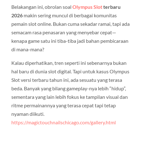
Belakangan ini, obrolan soal
Olympus Slot
terbaru
2026
makin sering muncul di berbagai komunitas
pemain slot online. Bukan cuma sekadar ramai, tapi ada
semacam rasa penasaran yang menyebar cepat—
kenapa game satu ini tiba-tiba jadi bahan pembicaraan
di mana-mana?
Kalau diperhatikan, tren seperti ini sebenarnya bukan
hal baru di dunia slot digital. Tapi untuk kasus Olympus
Slot versi terbaru tahun ini, ada sesuatu yang terasa
beda. Banyak yang bilang gameplay-nya lebih “hidup”,
sementara yang lain lebih fokus ke tampilan visual dan
ritme permainannya yang terasa cepat tapi tetap
nyaman diikuti.
https://magictouchnailschicago.com/gallery.html