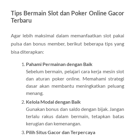
Tips Bermain Slot dan Poker Online Gacor
Terbaru
Agar lebih maksimal dalam memanfaatkan slot pakai
pulsa dan bonus member, berikut beberapa tips yang
bisa diterapkan:
Pahami Permainan dengan Baik
Sebelum bermain, pelajari cara kerja mesin slot
dan aturan poker online. Memahami strategi
dasar akan membantu meningkatkan peluang
menang.
Kelola Modal dengan Baik
Gunakan bonus dan saldo dengan bijak. Jangan
terlalu rakus dalam bermain, tetapkan batas
kerugian dan kemenangan.
Pilih Situs Gacor dan Terpercaya