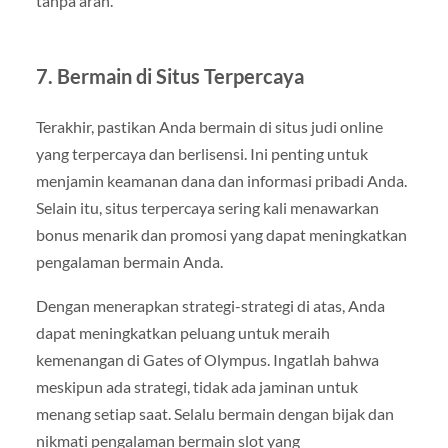
tanpa arah.
7. Bermain di Situs Terpercaya
Terakhir, pastikan Anda bermain di situs judi online
yang terpercaya dan berlisensi. Ini penting untuk
menjamin keamanan dana dan informasi pribadi Anda.
Selain itu, situs terpercaya sering kali menawarkan
bonus menarik dan promosi yang dapat meningkatkan
pengalaman bermain Anda.
Dengan menerapkan strategi-strategi di atas, Anda
dapat meningkatkan peluang untuk meraih
kemenangan di Gates of Olympus. Ingatlah bahwa
meskipun ada strategi, tidak ada jaminan untuk
menang setiap saat. Selalu bermain dengan bijak dan
nikmati pengalaman bermain slot yang