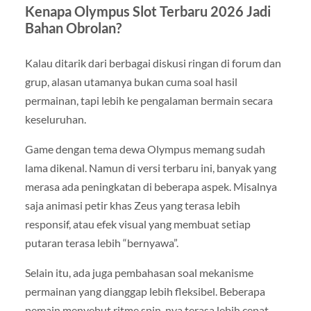
Kenapa Olympus Slot Terbaru 2026 Jadi
Bahan Obrolan?
Kalau ditarik dari berbagai diskusi ringan di forum dan
grup, alasan utamanya bukan cuma soal hasil
permainan, tapi lebih ke pengalaman bermain secara
keseluruhan.
Game dengan tema dewa Olympus memang sudah
lama dikenal. Namun di versi terbaru ini, banyak yang
merasa ada peningkatan di beberapa aspek. Misalnya
saja animasi petir khas Zeus yang terasa lebih
responsif, atau efek visual yang membuat setiap
putaran terasa lebih “bernyawa”.
Selain itu, ada juga pembahasan soal mekanisme
permainan yang dianggap lebih fleksibel. Beberapa
pemain menyebut ritme spin-nya terasa lebih cepat,