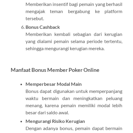
Memberikan insentif bagi pemain yang berhasil
mengajak teman bergabung ke platform
tersebut.
Bonus Cashback
Memberikan kembali sebagian dari kerugian
yang dialami pemain selama periode tertentu,
sehingga mengurangi kerugian mereka.
Manfaat Bonus Member Poker Online
Memperbesar Modal Main
Bonus dapat digunakan untuk memperpanjang
waktu bermain dan meningkatkan peluang
menang, karena pemain memiliki modal lebih
besar dari saldo awal.
Mengurangi Risiko Kerugian
Dengan adanya bonus, pemain dapat bermain