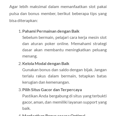
Agar lebih maksimal dalam memanfaatkan slot pakai
pulsa dan bonus member, berikut beberapa tips yang
bisa diterapkan:
Pahami Permainan dengan Baik
Sebelum bermain, pelajari cara kerja mesin slot
dan aturan poker online. Memahami strategi
dasar akan membantu meningkatkan peluang
menang.
Kelola Modal dengan Baik
Gunakan bonus dan saldo dengan bijak. Jangan
terlalu rakus dalam bermain, tetapkan batas
kerugian dan kemenangan.
Pilih Situs Gacor dan Terpercaya
Pastikan Anda bergabung di situs yang terbukti
gacor, aman, dan memiliki layanan support yang
baik.
Manfaatkan Bonus secara Optimal