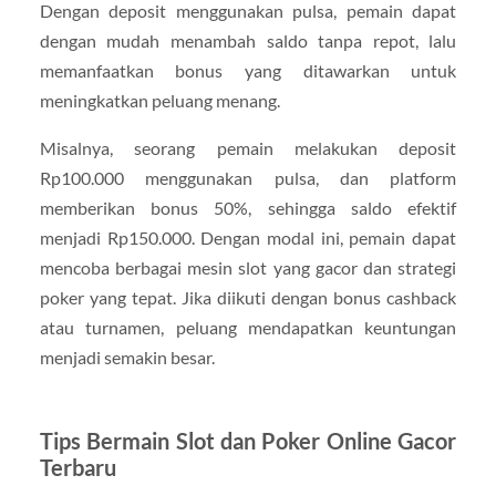
Dengan deposit menggunakan pulsa, pemain dapat
dengan mudah menambah saldo tanpa repot, lalu
memanfaatkan bonus yang ditawarkan untuk
meningkatkan peluang menang.
Misalnya, seorang pemain melakukan deposit
Rp100.000 menggunakan pulsa, dan platform
memberikan bonus 50%, sehingga saldo efektif
menjadi Rp150.000. Dengan modal ini, pemain dapat
mencoba berbagai mesin slot yang gacor dan strategi
poker yang tepat. Jika diikuti dengan bonus cashback
atau turnamen, peluang mendapatkan keuntungan
menjadi semakin besar.
Tips Bermain Slot dan Poker Online Gacor
Terbaru