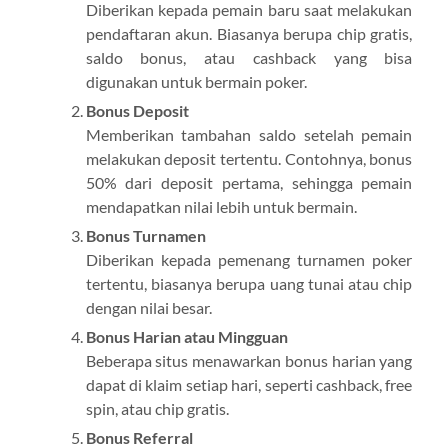
Diberikan kepada pemain baru saat melakukan
pendaftaran akun. Biasanya berupa chip gratis,
saldo bonus, atau cashback yang bisa
digunakan untuk bermain poker.
Bonus Deposit
Memberikan tambahan saldo setelah pemain
melakukan deposit tertentu. Contohnya, bonus
50% dari deposit pertama, sehingga pemain
mendapatkan nilai lebih untuk bermain.
Bonus Turnamen
Diberikan kepada pemenang turnamen poker
tertentu, biasanya berupa uang tunai atau chip
dengan nilai besar.
Bonus Harian atau Mingguan
Beberapa situs menawarkan bonus harian yang
dapat di klaim setiap hari, seperti cashback, free
spin, atau chip gratis.
Bonus Referral