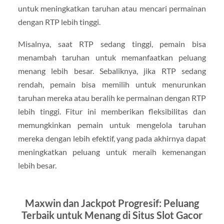
untuk meningkatkan taruhan atau mencari permainan
dengan RTP lebih tinggi.
Misalnya, saat RTP sedang tinggi, pemain bisa
menambah taruhan untuk memanfaatkan peluang
menang lebih besar. Sebaliknya, jika RTP sedang
rendah, pemain bisa memilih untuk menurunkan
taruhan mereka atau beralih ke permainan dengan RTP
lebih tinggi. Fitur ini memberikan fleksibilitas dan
memungkinkan pemain untuk mengelola taruhan
mereka dengan lebih efektif, yang pada akhirnya dapat
meningkatkan peluang untuk meraih kemenangan
lebih besar.
Maxwin dan Jackpot Progresif: Peluang
Terbaik untuk Menang di Situs Slot Gacor