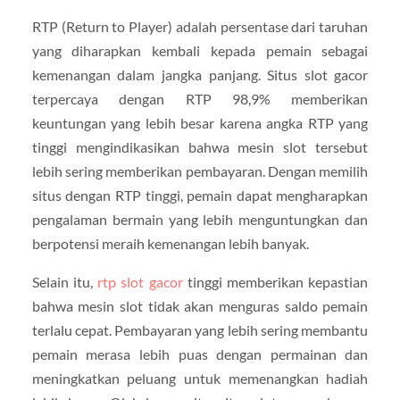
RTP (Return to Player) adalah persentase dari taruhan
yang diharapkan kembali kepada pemain sebagai
kemenangan dalam jangka panjang. Situs slot gacor
terpercaya dengan RTP 98,9% memberikan
keuntungan yang lebih besar karena angka RTP yang
tinggi mengindikasikan bahwa mesin slot tersebut
lebih sering memberikan pembayaran. Dengan memilih
situs dengan RTP tinggi, pemain dapat mengharapkan
pengalaman bermain yang lebih menguntungkan dan
berpotensi meraih kemenangan lebih banyak.
Selain itu,
rtp slot gacor
tinggi memberikan kepastian
bahwa mesin slot tidak akan menguras saldo pemain
terlalu cepat. Pembayaran yang lebih sering membantu
pemain merasa lebih puas dengan permainan dan
meningkatkan peluang untuk memenangkan hadiah