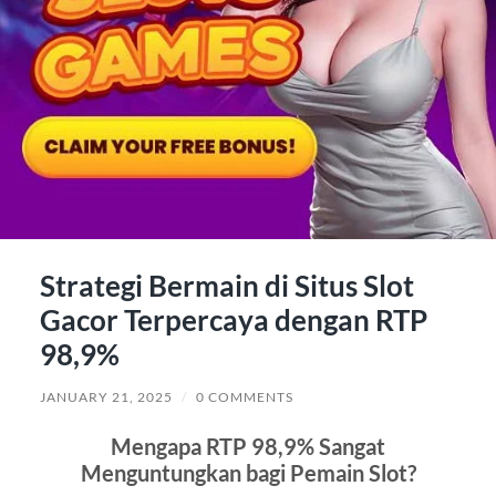
Strategi Bermain di Situs Slot
Gacor Terpercaya dengan RTP
98,9%
JANUARY 21, 2025
/
0 COMMENTS
Mengapa RTP 98,9% Sangat
Menguntungkan bagi Pemain Slot?