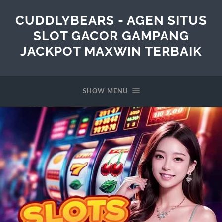
CUDDLYBEARS - AGEN SITUS
SLOT GACOR GAMPANG
JACKPOT MAXWIN TERBAIK
SHOW MENU