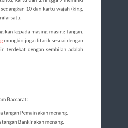
, sedangkan 10 dan kartu wajah (king,
nilai satu.
bagikan kepada masing-masing tangan.
ng
mungkin juga ditarik sesuai dengan
oin terdekat dengan sembilan adalah
lam Baccarat:
wa tangan Pemain akan menang.
a tangan Bankir akan menang.