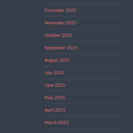
December 2025
November 2025
October 2025
September 2025
August 2025
July 2025
June 2025
May 2025
April 2025
March 2025