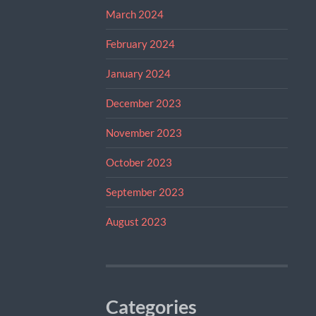
March 2024
February 2024
January 2024
December 2023
November 2023
October 2023
September 2023
August 2023
Categories