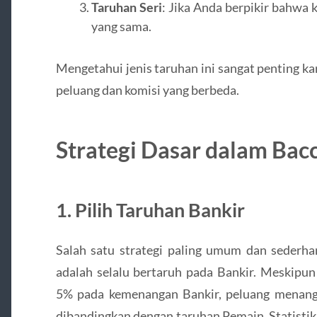
Taruhan Seri
: Jika Anda berpikir bahwa 
yang sama.
Mengetahui jenis taruhan ini sangat penting k
peluang dan komisi yang berbeda.
Strategi Dasar dalam Bac
1. Pilih Taruhan Bankir
Salah satu strategi paling umum dan sederha
adalah selalu bertaruh pada Bankir. Meskipu
5% pada kemenangan Bankir, peluang menang p
dibandingkan dengan taruhan Pemain. Statisti