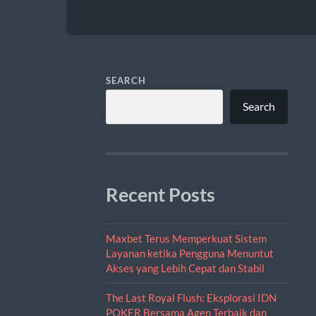
SEARCH
Search
Recent Posts
Maxbet Terus Memperkuat Sistem
Layanan ketika Pengguna Menuntut
Akses yang Lebih Cepat dan Stabil
The Last Royal Flush: Eksplorasi IDN
POKER Bersama Agen Terbaik dan