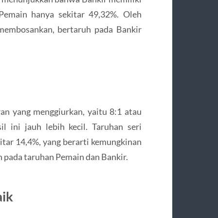
Pemain hanya sekitar 49,32%. Oleh
 membosankan, bertaruh pada Bankir
n yang menggiurkan, yaitu 8:1 atau
 ini jauh lebih kecil. Taruhan seri
kitar 14,4%, yang berarti kemungkinan
ah pada taruhan Pemain dan Bankir.
aik