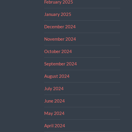
February 2025
January 2025
December 2024
November 2024
October 2024
September 2024
August 2024
July 2024
June 2024
May 2024
April 2024