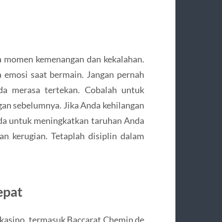
da momen kemenangan dan kekalahan.
a emosi saat bermain. Jangan pernah
a merasa tertekan. Cobalah untuk
angan sebelumnya. Jika Anda kehilangan
oda untuk meningkatkan taruhan Anda
n kerugian. Tetaplah disiplin dalam
epat
 kasino, termasuk Baccarat Chemin de