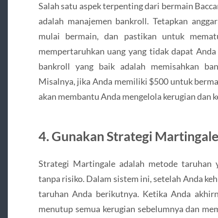
Salah satu aspek terpenting dari bermain Bacc
adalah manajemen bankroll. Tetapkan anggar
mulai bermain, dan pastikan untuk mematu
mempertaruhkan uang yang tidak dapat Anda 
bankroll yang baik adalah memisahkan bank
Misalnya, jika Anda memiliki $500 untuk bermai
akan membantu Anda mengelola kerugian dan ke
4. Gunakan Strategi Martingal
Strategi Martingale adalah metode taruhan 
tanpa risiko. Dalam sistem ini, setelah Anda 
taruhan Anda berikutnya. Ketika Anda akhi
menutup semua kerugian sebelumnya dan mem