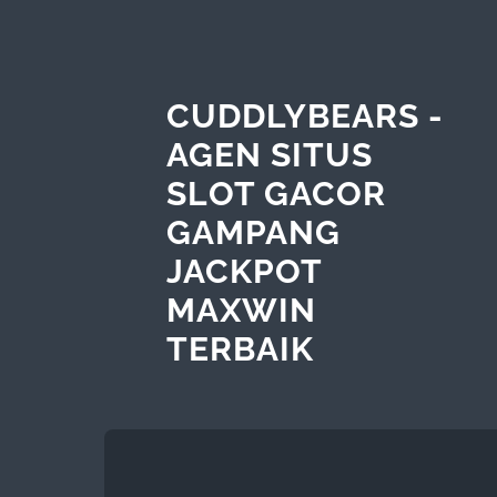
CUDDLYBEARS -
AGEN SITUS
SLOT GACOR
GAMPANG
JACKPOT
MAXWIN
TERBAIK