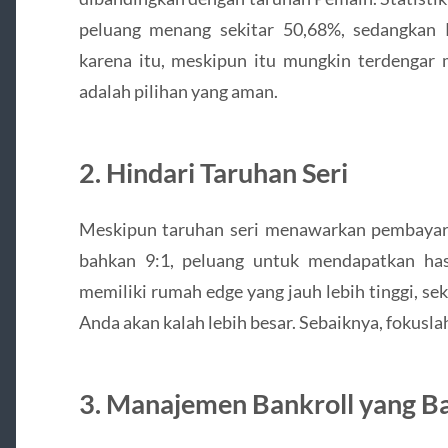
peluang menang sekitar 50,68%, sedangkan 
karena itu, meskipun itu mungkin terdengar
adalah pilihan yang aman.
2. Hindari Taruhan Seri
Meskipun taruhan seri menawarkan pembayara
bahkan 9:1, peluang untuk mendapatkan hasil
memiliki rumah edge yang jauh lebih tinggi, se
Anda akan kalah lebih besar. Sebaiknya, fokusl
3. Manajemen Bankroll yang B