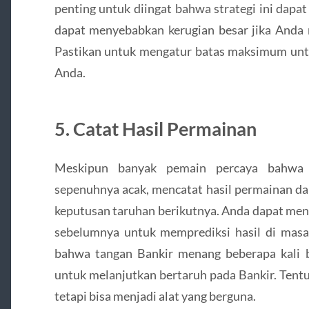
penting untuk diingat bahwa strategi ini dapa
dapat menyebabkan kerugian besar jika Anda 
Pastikan untuk mengatur batas maksimum untu
Anda.
5. Catat Hasil Permainan
Meskipun banyak pemain percaya bahwa 
sepenuhnya acak, mencatat hasil permainan
keputusan taruhan berikutnya. Anda dapat meng
sebelumnya untuk memprediksi hasil di masa 
bahwa tangan Bankir menang beberapa kali b
untuk melanjutkan bertaruh pada Bankir. Tentu
tetapi bisa menjadi alat yang berguna.