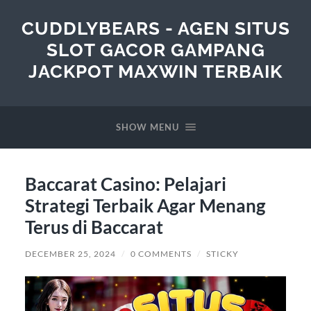
CUDDLYBEARS - AGEN SITUS
SLOT GACOR GAMPANG
JACKPOT MAXWIN TERBAIK
SHOW MENU
Baccarat Casino: Pelajari
Strategi Terbaik Agar Menang
Terus di Baccarat
DECEMBER 25, 2024
/
0 COMMENTS
/
STICKY