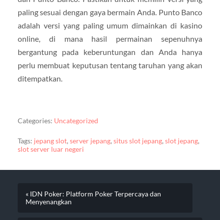
paling sesuai dengan gaya bermain Anda. Punto Banco
adalah versi yang paling umum dimainkan di kasino
online, di mana hasil permainan sepenuhnya
bergantung pada keberuntungan dan Anda hanya
perlu membuat keputusan tentang taruhan yang akan
ditempatkan.
Categories:
Uncategorized
Tags:
jepang slot
,
server jepang
,
situs slot jepang
,
slot jepang
,
slot server luar negeri
« IDN Poker: Platform Poker Terpercaya dan
Menyenangkan