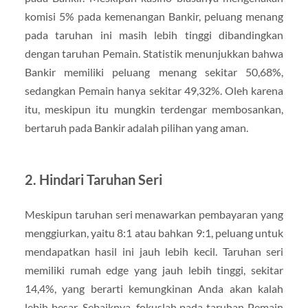
komisi 5% pada kemenangan Bankir, peluang menang
pada taruhan ini masih lebih tinggi dibandingkan
dengan taruhan Pemain. Statistik menunjukkan bahwa
Bankir memiliki peluang menang sekitar 50,68%,
sedangkan Pemain hanya sekitar 49,32%. Oleh karena
itu, meskipun itu mungkin terdengar membosankan,
bertaruh pada Bankir adalah pilihan yang aman.
2. Hindari Taruhan Seri
Meskipun taruhan seri menawarkan pembayaran yang
menggiurkan, yaitu 8:1 atau bahkan 9:1, peluang untuk
mendapatkan hasil ini jauh lebih kecil. Taruhan seri
memiliki rumah edge yang jauh lebih tinggi, sekitar
14,4%, yang berarti kemungkinan Anda akan kalah
lebih besar. Sebaiknya, fokuslah pada taruhan Pemain