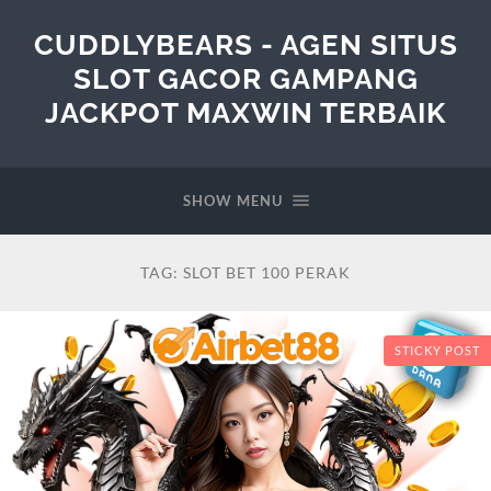
CUDDLYBEARS - AGEN SITUS
SLOT GACOR GAMPANG
JACKPOT MAXWIN TERBAIK
SHOW MENU
TAG:
SLOT BET 100 PERAK
STICKY POST