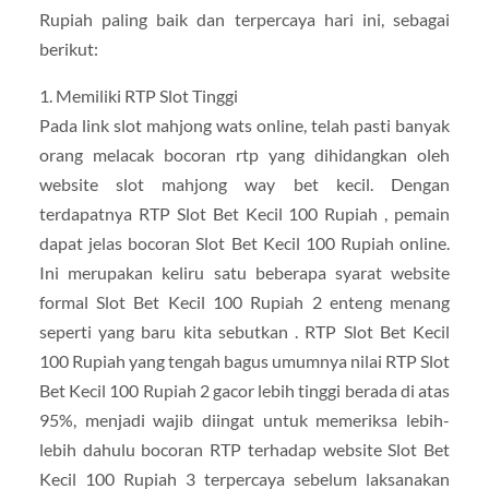
Rupiah paling baik dan terpercaya hari ini, sebagai
berikut:
1. Memiliki RTP Slot Tinggi
Pada link slot mahjong wats online, telah pasti banyak
orang melacak bocoran rtp yang dihidangkan oleh
website slot mahjong way bet kecil. Dengan
terdapatnya RTP Slot Bet Kecil 100 Rupiah , pemain
dapat jelas bocoran Slot Bet Kecil 100 Rupiah online.
Ini merupakan keliru satu beberapa syarat website
formal Slot Bet Kecil 100 Rupiah 2 enteng menang
seperti yang baru kita sebutkan . RTP Slot Bet Kecil
100 Rupiah yang tengah bagus umumnya nilai RTP Slot
Bet Kecil 100 Rupiah 2 gacor lebih tinggi berada di atas
95%, menjadi wajib diingat untuk memeriksa lebih-
lebih dahulu bocoran RTP terhadap website Slot Bet
Kecil 100 Rupiah 3 terpercaya sebelum laksanakan