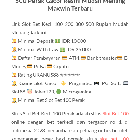
500 Perak Gacor Resmi Mudah Menang
Maxwin Terbaru
Link Slot Bet Kecil 100 200 300 500 Rupiah Mudah
Menang Jackpot
Minimal Deposit
IDR 10,000
Minimal Withdraw
IDR 25.000
Daftar Pembayaran
ATM,
Bank transfer,
E-
Money,
Pulsa,
Crypto
Rating URANUS88 ✯✯✯✯✯
Game Slot Gacor
Pragmatic,
PG Soft,
Slot88,
Joker123,
Microgaming
Minimal Bet Slot Bet 100 Perak
Situs Slot Bet Kecil 100 Perak adalah situs
Slot Bet 100
online dengan bet terkecil dan tergacor no 1 di
Indonesia 2023 menambahkan peluang untuk beroleh
kemenangan besar bagi pemain situs
slot bet 100