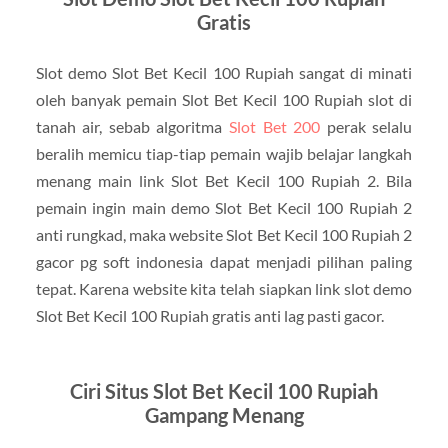
Gratis
Slot demo Slot Bet Kecil 100 Rupiah sangat di minati
oleh banyak pemain Slot Bet Kecil 100 Rupiah slot di
tanah air, sebab algoritma
Slot Bet 200
perak selalu
beralih memicu tiap-tiap pemain wajib belajar langkah
menang main link Slot Bet Kecil 100 Rupiah 2. Bila
pemain ingin main demo Slot Bet Kecil 100 Rupiah 2
anti rungkad, maka website Slot Bet Kecil 100 Rupiah 2
gacor pg soft indonesia dapat menjadi pilihan paling
tepat. Karena website kita telah siapkan link slot demo
Slot Bet Kecil 100 Rupiah gratis anti lag pasti gacor.
Ciri Situs Slot Bet Kecil 100 Rupiah
Gampang Menang