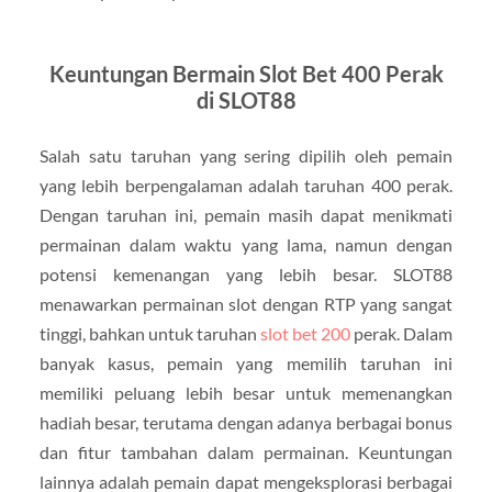
Keuntungan Bermain Slot Bet 400 Perak
di SLOT88
Salah satu taruhan yang sering dipilih oleh pemain
yang lebih berpengalaman adalah taruhan 400 perak.
Dengan taruhan ini, pemain masih dapat menikmati
permainan dalam waktu yang lama, namun dengan
potensi kemenangan yang lebih besar. SLOT88
menawarkan permainan slot dengan RTP yang sangat
tinggi, bahkan untuk taruhan
slot bet 200
perak. Dalam
banyak kasus, pemain yang memilih taruhan ini
memiliki peluang lebih besar untuk memenangkan
hadiah besar, terutama dengan adanya berbagai bonus
dan fitur tambahan dalam permainan. Keuntungan
lainnya adalah pemain dapat mengeksplorasi berbagai