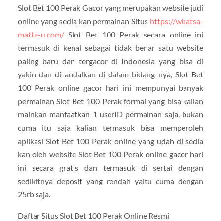
Slot Bet 100 Perak Gacor yang merupakan website judi
online yang sedia kan permainan Situs
https://whatsa-
matta-u.com/
Slot Bet 100 Perak secara online ini
termasuk di kenal sebagai tidak benar satu website
paling baru dan tergacor di Indonesia yang bisa di
yakin dan di andalkan di dalam bidang nya, Slot Bet
100 Perak online gacor hari ini mempunyai banyak
permainan Slot Bet 100 Perak formal yang bisa kalian
mainkan manfaatkan 1 userID permainan saja, bukan
cuma itu saja kalian termasuk bisa memperoleh
aplikasi Slot Bet 100 Perak online yang udah di sedia
kan oleh website Slot Bet 100 Perak online gacor hari
ini secara gratis dan termasuk di sertai dengan
sedikitnya deposit yang rendah yaitu cuma dengan
25rb saja.
Daftar Situs Slot Bet 100 Perak Online Resmi