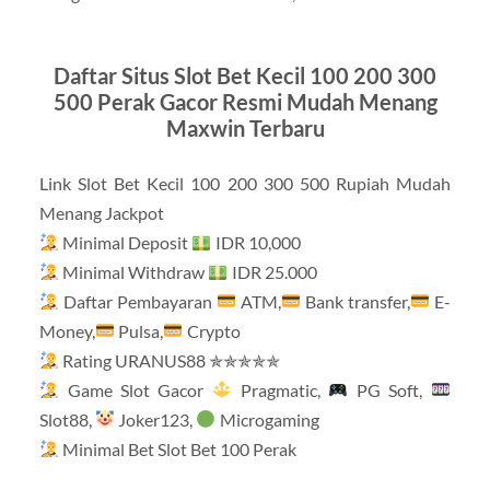
Daftar Situs Slot Bet Kecil 100 200 300
500 Perak Gacor Resmi Mudah Menang
Maxwin Terbaru
Link Slot Bet Kecil 100 200 300 500 Rupiah Mudah
Menang Jackpot
Minimal Deposit
IDR 10,000
Minimal Withdraw
IDR 25.000
Daftar Pembayaran
ATM,
Bank transfer,
E-
Money,
Pulsa,
Crypto
Rating URANUS88 ✯✯✯✯✯
Game Slot Gacor
Pragmatic,
PG Soft,
Slot88,
Joker123,
Microgaming
Minimal Bet Slot Bet 100 Perak