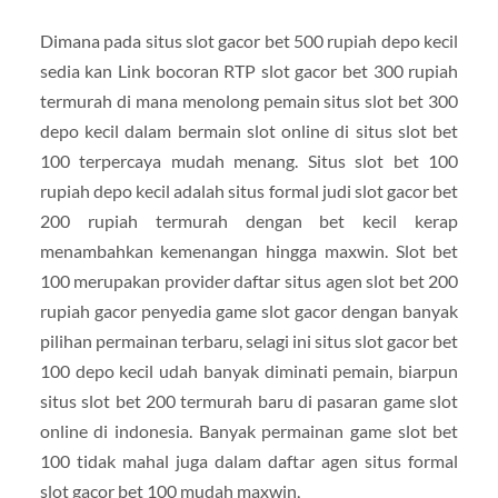
Dimana pada situs slot gacor bet 500 rupiah depo kecil
sedia kan Link bocoran RTP slot gacor bet 300 rupiah
termurah di mana menolong pemain situs slot bet 300
depo kecil dalam bermain slot online di situs slot bet
100 terpercaya mudah menang. Situs slot bet 100
rupiah depo kecil adalah situs formal judi slot gacor bet
200 rupiah termurah dengan bet kecil kerap
menambahkan kemenangan hingga maxwin. Slot bet
100 merupakan provider daftar situs agen slot bet 200
rupiah gacor penyedia game slot gacor dengan banyak
pilihan permainan terbaru, selagi ini situs slot gacor bet
100 depo kecil udah banyak diminati pemain, biarpun
situs slot bet 200 termurah baru di pasaran game slot
online di indonesia. Banyak permainan game slot bet
100 tidak mahal juga dalam daftar agen situs formal
slot gacor bet 100 mudah maxwin,