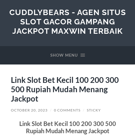
CUDDLYBEARS - AGEN SITUS
SLOT GACOR GAMPANG
JACKPOT MAXWIN TERBAIK
SHOW MENU
Link Slot Bet Kecil 100 200 300
500 Rupiah Mudah Menang
Jackpot
OCTOBER 20, 2023
/
0 COMMENTS
/
STICKY
Link Slot Bet Kecil 100 200 300 500
Rupiah Mudah Menang Jackpot