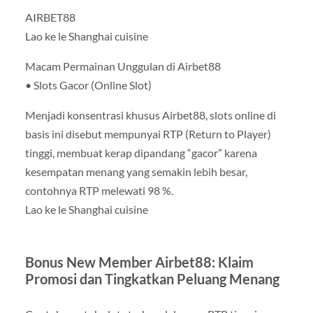
AIRBET88
Lao ke le Shanghai cuisine
Macam Permainan Unggulan di Airbet88
• Slots Gacor (Online Slot)
Menjadi konsentrasi khusus Airbet88, slots online di
basis ini disebut mempunyai RTP (Return to Player)
tinggi, membuat kerap dipandang “gacor” karena
kesempatan menang yang semakin lebih besar,
contohnya RTP melewati 98 %.
Lao ke le Shanghai cuisine
Bonus New Member Airbet88: Klaim
Promosi dan Tingkatkan Peluang Menang