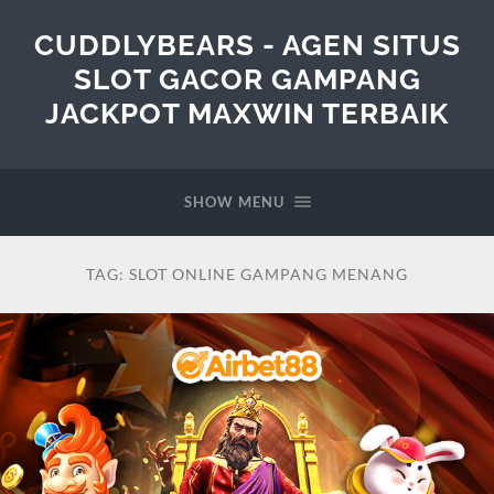
CUDDLYBEARS - AGEN SITUS
SLOT GACOR GAMPANG
JACKPOT MAXWIN TERBAIK
SHOW MENU
TAG:
SLOT ONLINE GAMPANG MENANG