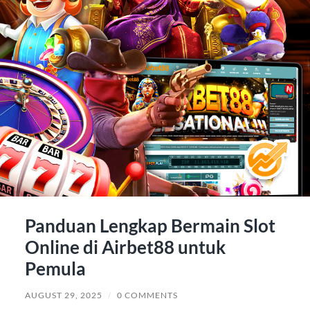
Panduan Lengkap Bermain Slot
Online di Airbet88 untuk
Pemula
AUGUST 29, 2025
/
0 COMMENTS