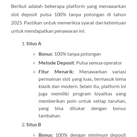
Berikut adalah beberapa platform yang menawarkan
slot deposit pulsa 100% tanpa potongan di tahun
2025. Pastikan untuk memeriksa syarat dan ketentuan
untuk mendapatkan penawaran ini:
Situs A
Bonus
: 100% tanpa potongan
Metode Deposit
: Pulsa semua operator
Fitur Menarik
: Menawarkan variasi
permainan slot yang luas, termasuk tema
klasik dan modern. Selain itu, platform ini
juga memiliki program loyalitas yang
memberikan poin untuk setiap taruhan,
yang bisa ditukar dengan bonus
tambahan.
Situs B
Bonus
: 100% dengan minimum deposit