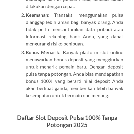
dilakukan dengan cepat.
Keamanan
: Transaksi menggunakan pulsa
dianggap lebih aman bagi banyak orang. Anda
tidak perlu mencantumkan data pribadi atau
informasi rekening bank Anda, yang dapat
mengurangi risiko penipuan.
Bonus Menarik
: Banyak platform slot online
menawarkan bonus deposit yang menggiurkan
untuk menarik pemain baru. Dengan deposit
pulsa tanpa potongan, Anda bisa mendapatkan
bonus 100% yang berarti nilai deposit Anda
akan berlipat ganda, memberikan lebih banyak
kesempatan untuk bermain dan menang.
Daftar Slot Deposit Pulsa 100% Tanpa
Potongan 2025