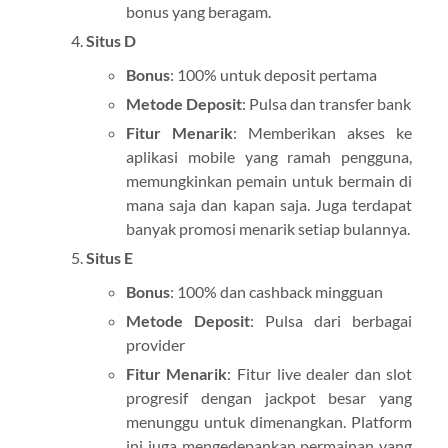
bonus yang beragam.
Situs D
Bonus
: 100% untuk deposit pertama
Metode Deposit
: Pulsa dan transfer bank
Fitur Menarik
: Memberikan akses ke
aplikasi mobile yang ramah pengguna,
memungkinkan pemain untuk bermain di
mana saja dan kapan saja. Juga terdapat
banyak promosi menarik setiap bulannya.
Situs E
Bonus
: 100% dan cashback mingguan
Metode Deposit
: Pulsa dari berbagai
provider
Fitur Menarik
: Fitur live dealer dan slot
progresif dengan jackpot besar yang
menunggu untuk dimenangkan. Platform
ini juga mengedepankan permainan yang