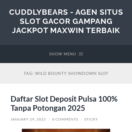
CUDDLYBEARS - AGEN SITUS
SLOT GACOR GAMPANG
JACKPOT MAXWIN TERBAIK
SHOW MENU
TAG:
WILD BOUNTY SHOWDOWN SLOT
Daftar Slot Deposit Pulsa 100%
Tanpa Potongan 2025
JANUARY 29, 2025
/
0 COMMENTS
/
STICKY