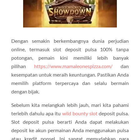
Dengan semakin berkembangnya dunia perjudian
online, termasuk slot deposit pulsa 100% tanpa
potongan, pemain kini memiliki lebih banyak
pilihan
https://www.mamaleonespizza.com/
dan
kesempatan untuk meraih keuntungan. Pastikan Anda
memilih platform terpercaya dan selalu bermain
dengan bijak.
Sebelum kita melangkah lebih jauh, mari kita pahami
terlebih dahulu apa itu
wild bounty slot
deposit pulsa.
Slot deposit pulsa berarti Anda dapat melakukan
deposit ke akun permainan Anda menggunakan pulsa
atau kredit ponsel. Ini sangat memudahkan para