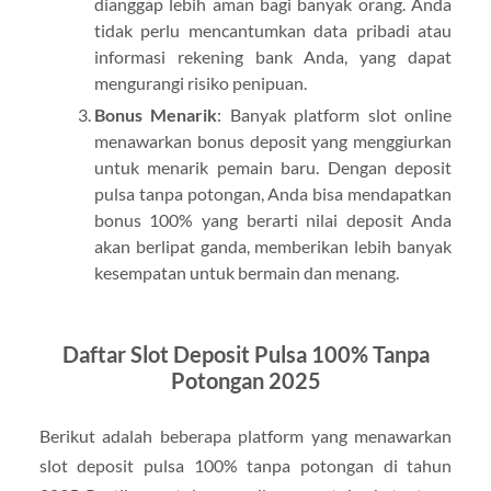
dianggap lebih aman bagi banyak orang. Anda
tidak perlu mencantumkan data pribadi atau
informasi rekening bank Anda, yang dapat
mengurangi risiko penipuan.
Bonus Menarik
: Banyak platform slot online
menawarkan bonus deposit yang menggiurkan
untuk menarik pemain baru. Dengan deposit
pulsa tanpa potongan, Anda bisa mendapatkan
bonus 100% yang berarti nilai deposit Anda
akan berlipat ganda, memberikan lebih banyak
kesempatan untuk bermain dan menang.
Daftar Slot Deposit Pulsa 100% Tanpa
Potongan 2025
Berikut adalah beberapa platform yang menawarkan
slot deposit pulsa 100% tanpa potongan di tahun