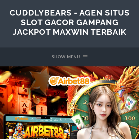
CUDDLYBEARS - AGEN SITUS
SLOT GACOR GAMPANG
JACKPOT MAXWIN TERBAIK
SHOW MENU