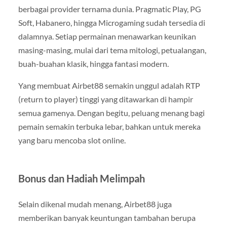
berbagai provider ternama dunia. Pragmatic Play, PG
Soft, Habanero, hingga Microgaming sudah tersedia di
dalamnya. Setiap permainan menawarkan keunikan
masing-masing, mulai dari tema mitologi, petualangan,
buah-buahan klasik, hingga fantasi modern.
Yang membuat Airbet88 semakin unggul adalah RTP
(return to player) tinggi yang ditawarkan di hampir
semua gamenya. Dengan begitu, peluang menang bagi
pemain semakin terbuka lebar, bahkan untuk mereka
yang baru mencoba slot online.
Bonus dan Hadiah Melimpah
Selain dikenal mudah menang, Airbet88 juga
memberikan banyak keuntungan tambahan berupa