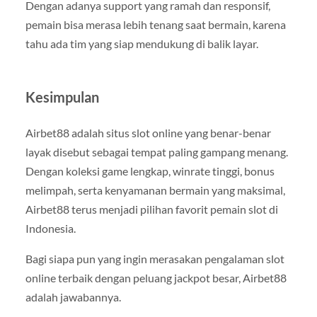
Dengan adanya support yang ramah dan responsif,
pemain bisa merasa lebih tenang saat bermain, karena
tahu ada tim yang siap mendukung di balik layar.
Kesimpulan
Airbet88 adalah situs slot online yang benar-benar
layak disebut sebagai tempat paling gampang menang.
Dengan koleksi game lengkap, winrate tinggi, bonus
melimpah, serta kenyamanan bermain yang maksimal,
Airbet88 terus menjadi pilihan favorit pemain slot di
Indonesia.
Bagi siapa pun yang ingin merasakan pengalaman slot
online terbaik dengan peluang jackpot besar, Airbet88
adalah jawabannya.