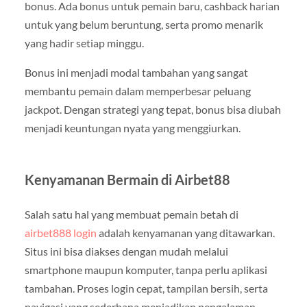
bonus. Ada bonus untuk pemain baru, cashback harian
untuk yang belum beruntung, serta promo menarik
yang hadir setiap minggu.
Bonus ini menjadi modal tambahan yang sangat
membantu pemain dalam memperbesar peluang
jackpot. Dengan strategi yang tepat, bonus bisa diubah
menjadi keuntungan nyata yang menggiurkan.
Kenyamanan Bermain di Airbet88
Salah satu hal yang membuat pemain betah di
airbet888 login
adalah kenyamanan yang ditawarkan.
Situs ini bisa diakses dengan mudah melalui
smartphone maupun komputer, tanpa perlu aplikasi
tambahan. Proses login cepat, tampilan bersih, serta
navigasi yang sederhana menjadikan pengalaman