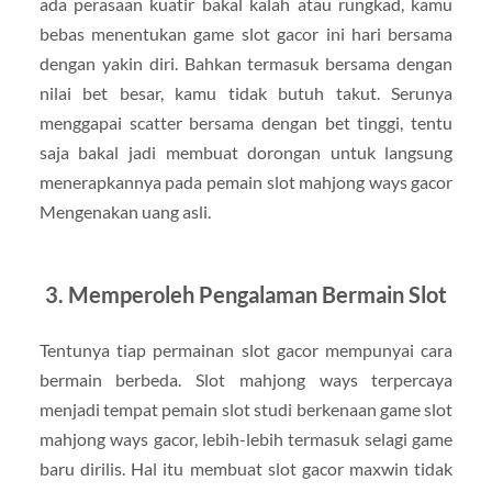
ada perasaan kuatir bakal kalah atau rungkad, kamu
bebas menentukan game slot gacor ini hari bersama
dengan yakin diri. Bahkan termasuk bersama dengan
nilai bet besar, kamu tidak butuh takut. Serunya
menggapai scatter bersama dengan bet tinggi, tentu
saja bakal jadi membuat dorongan untuk langsung
menerapkannya pada pemain slot mahjong ways gacor
Mengenakan uang asli.
3. Memperoleh Pengalaman Bermain Slot
Tentunya tiap permainan slot gacor mempunyai cara
bermain berbeda. Slot mahjong ways terpercaya
menjadi tempat pemain slot studi berkenaan game slot
mahjong ways gacor, lebih-lebih termasuk selagi game
baru dirilis. Hal itu membuat slot gacor maxwin tidak