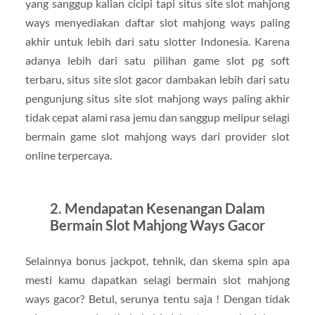
yang sanggup kalian cicipi tapi situs site slot mahjong
ways menyediakan daftar slot mahjong ways paling
akhir untuk lebih dari satu slotter Indonesia. Karena
adanya lebih dari satu pilihan game slot pg soft
terbaru, situs site slot gacor dambakan lebih dari satu
pengunjung situs site slot mahjong ways paling akhir
tidak cepat alami rasa jemu dan sanggup melipur selagi
bermain game slot mahjong ways dari provider slot
online terpercaya.
2. Mendapatan Kesenangan Dalam
Bermain Slot Mahjong Ways Gacor
Selainnya bonus jackpot, tehnik, dan skema spin apa
mesti kamu dapatkan selagi bermain slot mahjong
ways gacor? Betul, serunya tentu saja ! Dengan tidak