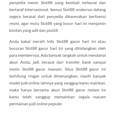
penyedia mesin Slot88 yang kembali terkenal dan
bertaraf internasional. Semua Slot88 underrun datang
segera berasal dari penyedia dikarenakan berlisensi
resmi, agar mutu Slot88 yang bocor hari ini menjamin
konten yang adil dan positif.
Anda bakal meraih Info Slot88 gacor hari ini atau
bocoran Slot88 gacor hari ini yang dihidangkan oleh
para membernya. Ada banyak langkah untuk mendanai
akun Anda, jadi berasal dari transfer bank sampai
mesin Slot88 gacor maxwin. Situs Slot88 gacor ini
terhitung ringan untuk dimenangkan, masih banyak
model judi online lainnya yang sanggup kamu mainkan,
maka hanya bersama akun Slot88 gacor malam ini
kamu telah sanggup memainkan segala macam
permainan judi online populer.