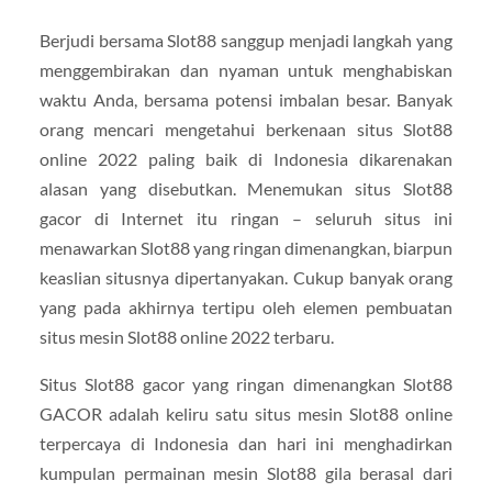
Berjudi bersama Slot88 sanggup menjadi langkah yang
menggembirakan dan nyaman untuk menghabiskan
waktu Anda, bersama potensi imbalan besar. Banyak
orang mencari mengetahui berkenaan situs Slot88
online 2022 paling baik di Indonesia dikarenakan
alasan yang disebutkan. Menemukan situs Slot88
gacor di Internet itu ringan – seluruh situs ini
menawarkan Slot88 yang ringan dimenangkan, biarpun
keaslian situsnya dipertanyakan. Cukup banyak orang
yang pada akhirnya tertipu oleh elemen pembuatan
situs mesin Slot88 online 2022 terbaru.
Situs Slot88 gacor yang ringan dimenangkan Slot88
GACOR adalah keliru satu situs mesin Slot88 online
terpercaya di Indonesia dan hari ini menghadirkan
kumpulan permainan mesin Slot88 gila berasal dari