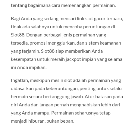
tentang bagaimana cara memenangkan permainan.
Bagi Anda yang sedang mencari link slot gacor terbaru,
tidak ada salahnya untuk mencoba peruntungan di
Slot88. Dengan berbagai jenis permainan yang
tersedia, promosi menggiurkan, dan sistem keamanan
yang terjamin, Slot88 siap memberikan Anda
kesempatan untuk meraih jackpot impian yang selama
ini Anda impikan.
Ingatlah, meskipun mesin slot adalah permainan yang
didasarkan pada keberuntungan, penting untuk selalu
bermain secara bertanggung jawab. Atur batasan pada
diri Anda dan jangan pernah menghabiskan lebih dari
yang Anda mampu. Permainan seharusnya tetap
menjadi hiburan, bukan beban.