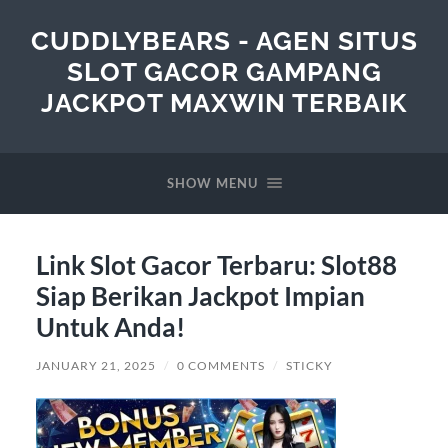
CUDDLYBEARS - AGEN SITUS
SLOT GACOR GAMPANG
JACKPOT MAXWIN TERBAIK
SHOW MENU
Link Slot Gacor Terbaru: Slot88
Siap Berikan Jackpot Impian
Untuk Anda!
JANUARY 21, 2025
/
0 COMMENTS
/
STICKY