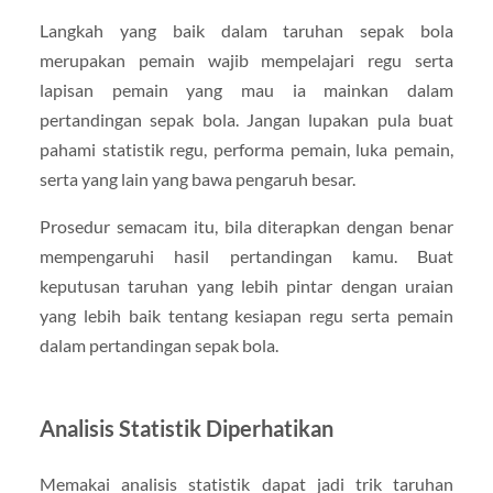
Langkah yang baik dalam taruhan sepak bola
merupakan pemain wajib mempelajari regu serta
lapisan pemain yang mau ia mainkan dalam
pertandingan sepak bola. Jangan lupakan pula buat
pahami statistik regu, performa pemain, luka pemain,
serta yang lain yang bawa pengaruh besar.
Prosedur semacam itu, bila diterapkan dengan benar
mempengaruhi hasil pertandingan kamu. Buat
keputusan taruhan yang lebih pintar dengan uraian
yang lebih baik tentang kesiapan regu serta pemain
dalam pertandingan sepak bola.
Analisis Statistik Diperhatikan
Memakai analisis statistik dapat jadi trik taruhan