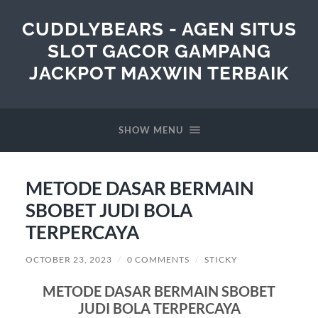
CUDDLYBEARS - AGEN SITUS
SLOT GACOR GAMPANG
JACKPOT MAXWIN TERBAIK
SHOW MENU
METODE DASAR BERMAIN
SBOBET JUDI BOLA
TERPERCAYA
OCTOBER 23, 2023
/
0 COMMENTS
/
STICKY
METODE DASAR BERMAIN SBOBET
JUDI BOLA TERPERCAYA