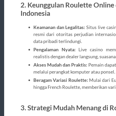
2. Keunggulan Roulette Online d
Indonesia
Keamanan dan Legalitas:
Situs live casi
resmi dari otoritas perjudian internas
data pribadi terlindungi.
Pengalaman Nyata:
Live casino memb
realistis dengan dealer langsung, suasana
Akses Mudah dan Praktis:
Pemain dapat 
melalui perangkat komputer atau ponsel.
Beragam Variasi Roulette:
Mulai dari Eu
hingga French Roulette, memberikan varia
3. Strategi Mudah Menang di R