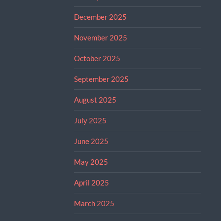
December 2025
November 2025
October 2025
September 2025
August 2025
July 2025
June 2025
May 2025
April 2025
March 2025