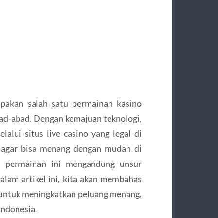
upakan salah satu permainan kasino
bad-abad. Dengan kemajuan teknologi,
lalui situs live casino yang legal di
a agar bisa menang dengan mudah di
wa permainan ini mengandung unsur
alam artikel ini, kita akan membahas
gi untuk meningkatkan peluang menang,
 Indonesia.