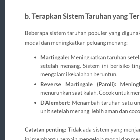
b. Terapkan Sistem Taruhan yang Ter
Beberapa sistem taruhan populer yang diguna
modal dan meningkatkan peluang menang:
Martingale:
Meningkatkan taruhan setela
setelah menang. Sistem ini berisiko ti
mengalami kekalahan beruntun.
Reverse Martingale (Paroli):
Meningk
menurunkan saat kalah. Cocok untuk me
D’Alembert:
Menambah taruhan satu uni
unit setelah menang, lebih aman dan coc
Catatan penting:
Tidak ada sistem yang menja
ini membantu pemain mengelola modal dan mengu