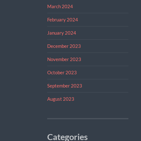
March 2024
February 2024
January 2024
December 2023
November 2023
October 2023
September 2023
August 2023
Categories