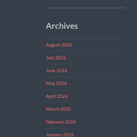
Archives
August 2026
July 2026
June 2026
May 2026
April 2026
March 2026
February 2026
January 2026