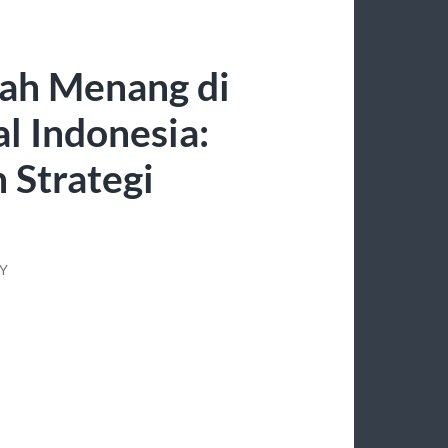
ah Menang di
al Indonesia:
 Strategi
Y