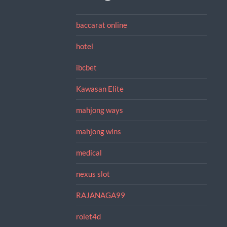
baccarat online
hotel
ibcbet
Kawasan Elite
mahjong ways
mahjong wins
medical
nexus slot
RAJANAGA99
rolet4d