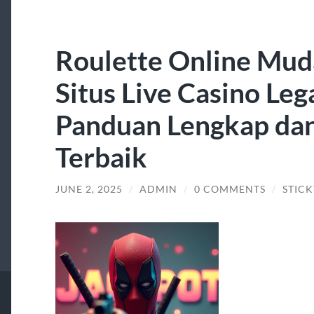
Roulette Online Mud
Situs Live Casino Leg
Panduan Lengkap dan
Terbaik
JUNE 2, 2025
/
ADMIN
/
0 COMMENTS
/
STICK