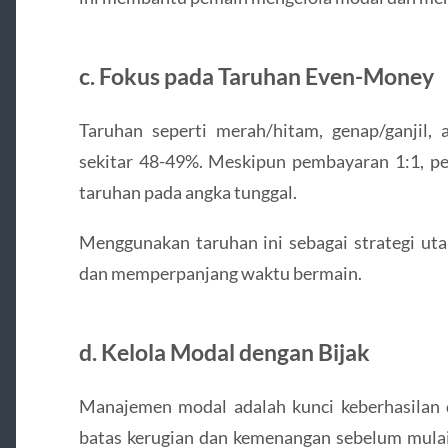
c. Fokus pada Taruhan Even-Money
Taruhan seperti merah/hitam, genap/ganjil, 
sekitar 48-49%. Meskipun pembayaran 1:1, pe
taruhan pada angka tunggal.
Menggunakan taruhan ini sebagai strategi 
dan memperpanjang waktu bermain.
d. Kelola Modal dengan Bijak
Manajemen modal adalah kunci keberhasilan 
batas kerugian dan kemenangan sebelum mulai 