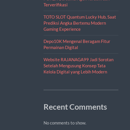
Terverifikasi
TOTO SLOT Quantum Lucky Hub, Saat
Prediksi Angka Bertemu Modern
Gaming Experience
Depo10K Mengenal Beragam Fitur
Permainan Digital
Website RAJANAGA99 Jadi Sorotan
Setelah Mengusung Konsep Tata
Kelola Digital yang Lebih Modern
Recent Comments
No comments to show.